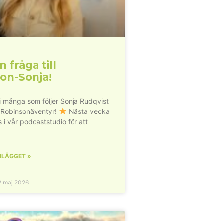
n fråga till
on-Sonja!
vi många som följer Sonja Rudqvist
 Robinsonäventyr!
Nästa vecka
s i vår podcaststudio för att
NLÄGGET »
 maj 2026