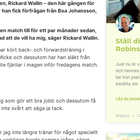
n, Rickard Wallin – den här gången för
r han fick förfrågan från Boa Johansson,
 en match till för ett par månader sedan,
d att de vill ha mig, säger Rickard Wallin.
Ställ di
Robins
har kört back- och forwardsträning i
icke och dessutom har han släkt från
Just nu är 
 lite fjärilar i magen inför fredagens match.
och hennes
tar hon plat
berätta om
LÄS BLOGGI
ing som gör ett bra jobb och dessutom få
inte svårt att säga ja tack.
Magnus
12
 jag inte längre tränar för något speciellt
jag verkligen borde komma igång, säger