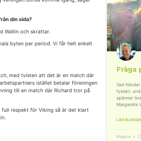
rån din sida?
rd Wallin och skrattar.
ala byten per period. Vi får helt enkelt
Fråga 
tch, med tvisten att det är en match där
arbetspartners istället betalar föreningen
Vad händer 
mning till en match där Richard tror på
fysiskt, un
spänner öve
Margareta 
 full respekt för Viking så är det klart
in.
LÄS BLOGGI
Magnus
27