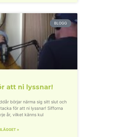
BLOGG
r att ni lyssnar!
dår börjar närma sig sitt slut och
 tacka för att ni lyssnar! Sifforna
rje år, vilket känns kul
NLÄGGET »