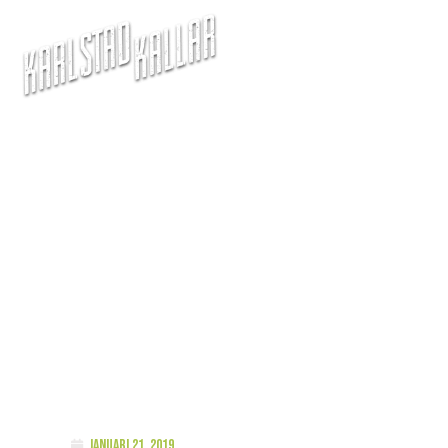
Wallin inför comebacken
januari 21, 2019