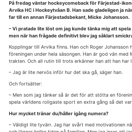
På fredag väntar hockeycomeback för Färjestad-ikone
Arvika HC i Hockeytvåan B. Han sade gladeligen ja nä
far till en annan Färjestadsbekant, Micke Johansson.
– Vi pratade lite löst om jag kunde tänka mig att spela
men när han frågade definitivt blev jag såklart smickra
Kopplingar till Arvika finns. Han och Roger Johansson 
föreningen under hela säsongen. Han är god vän med M
trakten. Och all rutin till trots erkänner han att han har
– Jag är lite nervös inför hur det ska gå, säger han.
Och fortsätter:
– Men som jag tänker så är det för att stötta en fören
spela världens roligaste sport en extra gång så det var 
Hur mycket tränar du/håller igång numera?
– Väldigt lite tyvärr. Jag har svårt med motivationen när
och lägger hellre tiden på familjen. Men jag inser att 