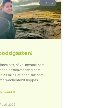
BLOGG
poddgästen!
inom oss, såväl mentalt som
der en ensamvandring som
r 23 mil? Det är en sak som
Von Wachenfeldt hoppas
NLÄGGET »
 april 2026