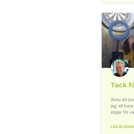
Tack fö
Ännu ett pod
jag vill bara
stiger för va
LÄS BLOGGI