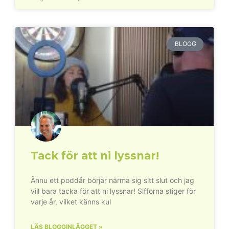
BLOGG
Tack för att ni lyssnar!
Ännu ett poddår börjar närma sig sitt slut och jag
vill bara tacka för att ni lyssnar! Sifforna stiger för
varje år, vilket känns kul
LÄS BLOGGINLÄGGET »