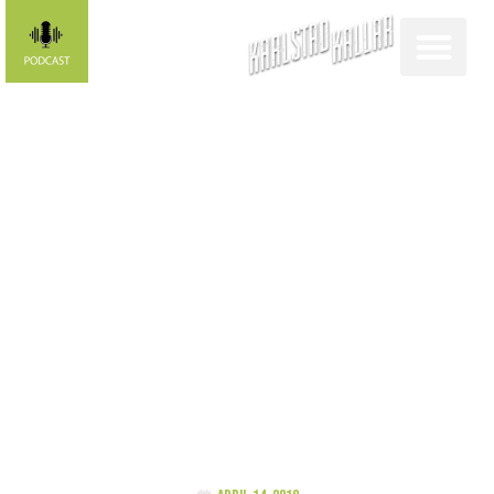
Sommarläsningen
del tre –
Klingsor av
Torgny
Lindgren