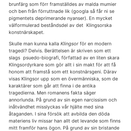
brunfärg som förr framställdes av malda mumier
och ben från förruttnade lik (googla så får ni se
pigmentets deprimerande nyanser). En mycket
välformulerad beståndsdel av det Klingsorska
konstnärskapet.
Skulle man kunna kalla
Klingsor
för en modern
tragedi? Delvis. Berättelsen är skriven som ett
slags psuedo-biografi, författad av en liten skara
Klingsordyrkare som gör allt i sin makt för att få
honom att framstå som ett konstnärsgeni. Därav
visas Klingsor upp som en övermänniska, som de
karaktärer som går att finna i de antika
tragedierna. Men romanens fakta säger
annorlunda. På grund av sin egen narcissism och
inåtvändhet misslyckas vår hjälte med sina
åtaganden. I sina försök att avbilda den döda
materiens liv missar han allt det levande som finns
mitt framför hans ögon. På grund av sin bristande