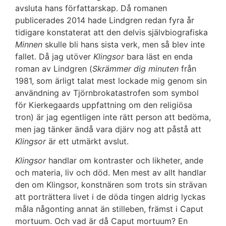
avsluta hans författarskap. Då romanen
publicerades 2014 hade Lindgren redan fyra år
tidigare konstaterat att den delvis självbiografiska
Minnen
skulle bli hans sista verk, men så blev inte
fallet. Då jag utöver
Klingsor
bara läst en enda
roman av Lindgren (
Skrämmer dig minuten
från
1981, som ärligt talat mest lockade mig genom sin
användning av Tjörnbrokatastrofen som symbol
för Kierkegaards uppfattning om den religiösa
tron) är jag egentligen inte rätt person att bedöma,
men jag tänker ändå vara djärv nog att påstå att
Klingsor
är ett utmärkt avslut.
Klingsor
handlar om kontraster och likheter, ande
och materia, liv och död. Men mest av allt handlar
den om Klingsor, konstnären som trots sin strävan
att porträttera livet i de döda tingen aldrig lyckas
måla någonting annat än stilleben, främst i Caput
mortuum. Och vad är då Caput mortuum? En