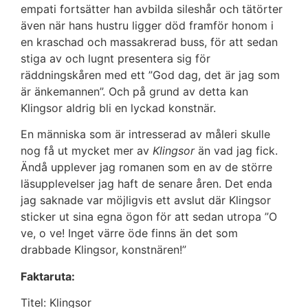
empati fortsätter han avbilda sileshår och tätörter
även när hans hustru ligger död framför honom i
en kraschad och massakrerad buss, för att sedan
stiga av och lugnt presentera sig för
räddningskåren med ett ”God dag, det är jag som
är änkemannen”. Och på grund av detta kan
Klingsor aldrig bli en lyckad konstnär.
En människa som är intresserad av måleri skulle
nog få ut mycket mer av
Klingsor
än vad jag fick.
Ändå upplever jag romanen som en av de större
läsupplevelser jag haft de senare åren. Det enda
jag saknade var möjligvis ett avslut där Klingsor
sticker ut sina egna ögon för att sedan utropa ”O
ve, o ve! Inget värre öde finns än det som
drabbade Klingsor, konstnären!”
Faktaruta:
Titel: Klingsor