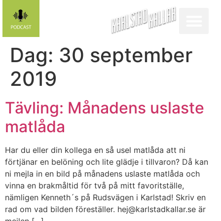
Dag:
30 september
2019
Tävling: Månadens uslaste
matlåda
Har du eller din kollega en så usel matlåda att ni
förtjänar en belöning och lite glädje i tillvaron? Då kan
ni mejla in en bild på månadens uslaste matlåda och
vinna en brakmåltid för två på mitt favoritställe,
nämligen Kenneth´s på Rudsvägen i Karlstad! Skriv en
rad om vad bilden föreställer. hej@karlstadkallar.se är