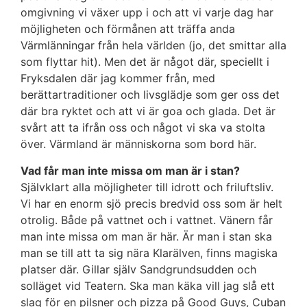
omgivning vi växer upp i och att vi varje dag har
möjligheten och förmånen att träffa anda
Värmlänningar från hela världen (jo, det smittar alla
som flyttar hit). Men det är något där, speciellt i
Fryksdalen där jag kommer från, med
berättartraditioner och livsglädje som ger oss det
där bra ryktet och att vi är goa och glada. Det är
svårt att ta ifrån oss och något vi ska va stolta
över. Värmland är människorna som bord här.
Vad får man inte missa om man är i stan?
Självklart alla möjligheter till idrott och friluftsliv.
Vi har en enorm sjö precis bredvid oss som är helt
otrolig. Både på vattnet och i vattnet. Vänern får
man inte missa om man är här. Är man i stan ska
man se till att ta sig nära Klarälven, finns magiska
platser där. Gillar själv Sandgrundsudden och
solläget vid Teatern. Ska man käka vill jag slå ett
slag för en pilsner och pizza på Good Guys, Cuban