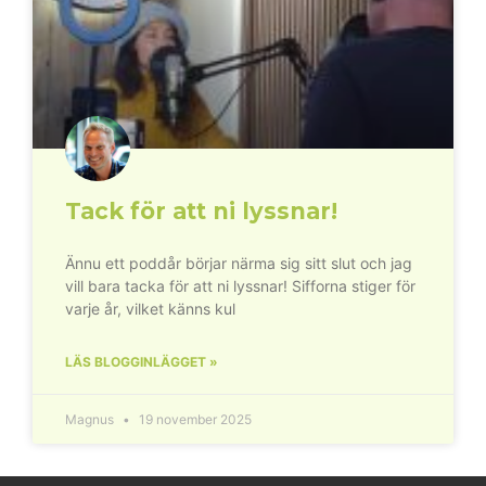
Tack för att ni lyssnar!
Ännu ett poddår börjar närma sig sitt slut och jag
vill bara tacka för att ni lyssnar! Sifforna stiger för
varje år, vilket känns kul
LÄS BLOGGINLÄGGET »
Magnus
19 november 2025