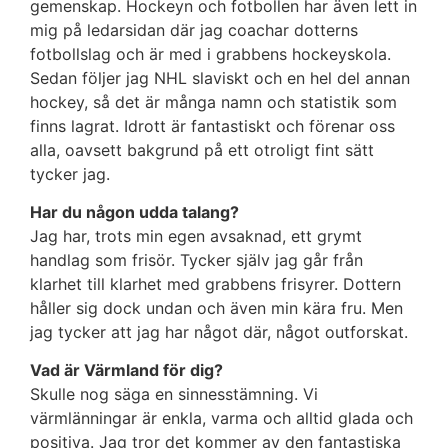
gemenskap. Hockeyn och fotbollen har även lett in
mig på ledarsidan där jag coachar dotterns
fotbollslag och är med i grabbens hockeyskola.
Sedan följer jag NHL slaviskt och en hel del annan
hockey, så det är många namn och statistik som
finns lagrat. Idrott är fantastiskt och förenar oss
alla, oavsett bakgrund på ett otroligt fint sätt
tycker jag.
Har du någon udda talang?
Jag har, trots min egen avsaknad, ett grymt
handlag som frisör. Tycker själv jag går från
klarhet till klarhet med grabbens frisyrer. Dottern
håller sig dock undan och även min kära fru. Men
jag tycker att jag har något där, något outforskat.
Vad är Värmland för dig?
Skulle nog säga en sinnesstämning. Vi
värmlänningar är enkla, varma och alltid glada och
positiva. Jag tror det kommer av den fantastiska