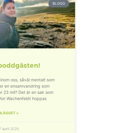
BLOGG
poddgästen!
inom oss, såväl mentalt som
der en ensamvandring som
r 23 mil? Det är en sak som
Von Wachenfeldt hoppas
NLÄGGET »
 april 2026