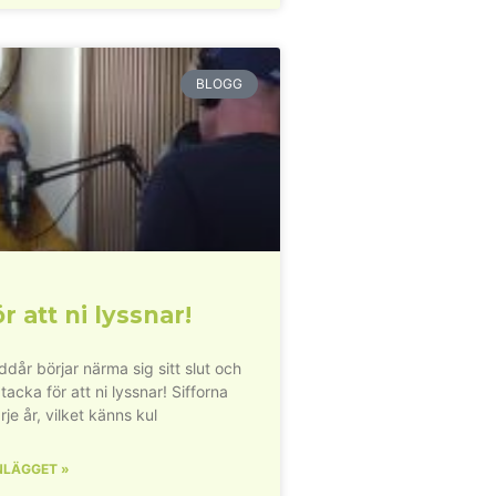
BLOGG
r att ni lyssnar!
dår börjar närma sig sitt slut och
 tacka för att ni lyssnar! Sifforna
rje år, vilket känns kul
NLÄGGET »