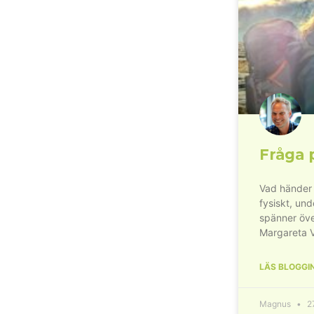
Fråga 
Vad händer 
fysiskt, un
spänner öve
Margareta 
LÄS BLOGGI
Magnus
27