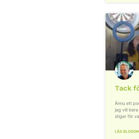
Tack fö
Ännu ett pod
jag vill bara
stiger för va
LÄS BLOGGI