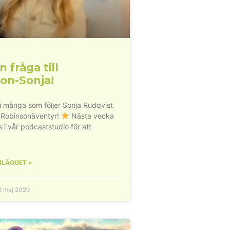
n fråga till
on-Sonja!
vi många som följer Sonja Rudqvist
 Robinsonäventyr!
Nästa vecka
s i vår podcaststudio för att
NLÄGGET »
 maj 2026