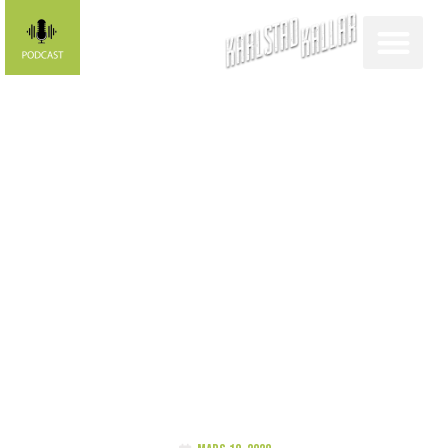
Krönika av
Magnus
Skoglund: En
revolt i det
lilla