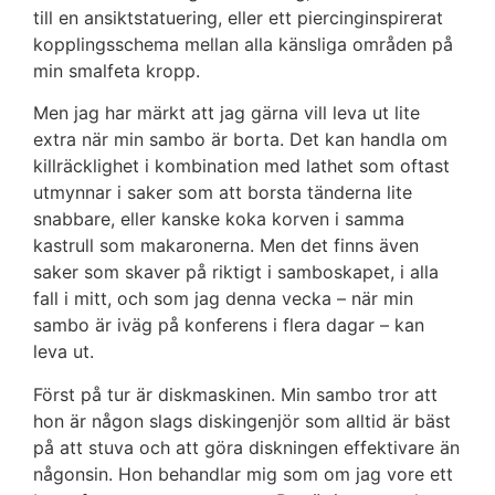
till en ansiktstatuering, eller ett piercinginspirerat
kopplingsschema mellan alla känsliga områden på
min smalfeta kropp.
Men jag har märkt att jag gärna vill leva ut lite
extra när min sambo är borta. Det kan handla om
killräcklighet i kombination med lathet som oftast
utmynnar i saker som att borsta tänderna lite
snabbare, eller kanske koka korven i samma
kastrull som makaronerna. Men det finns även
saker som skaver på riktigt i samboskapet, i alla
fall i mitt, och som jag denna vecka – när min
sambo är iväg på konferens i flera dagar – kan
leva ut.
Först på tur är diskmaskinen. Min sambo tror att
hon är någon slags diskingenjör som alltid är bäst
på att stuva och att göra diskningen effektivare än
någonsin. Hon behandlar mig som om jag vore ett