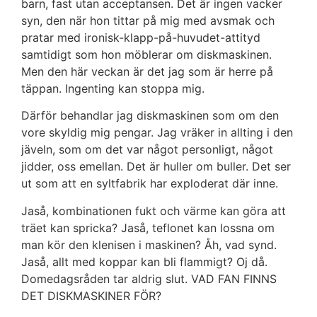
barn, fast utan acceptansen. Det är ingen vacker
syn, den när hon tittar på mig med avsmak och
pratar med ironisk-klapp-på-huvudet-attityd
samtidigt som hon möblerar om diskmaskinen.
Men den här veckan är det jag som är herre på
täppan. Ingenting kan stoppa mig.
Därför behandlar jag diskmaskinen som om den
vore skyldig mig pengar. Jag vräker in allting i den
jäveln, som om det var något personligt, något
jidder, oss emellan. Det är huller om buller. Det ser
ut som att en syltfabrik har exploderat där inne.
Jaså, kombinationen fukt och värme kan göra att
träet kan spricka? Jaså, teflonet kan lossna om
man kör den klenisen i maskinen? Åh, vad synd.
Jaså, allt med koppar kan bli flammigt? Oj då.
Domedagsråden tar aldrig slut. VAD FAN FINNS
DET DISKMASKINER FÖR?