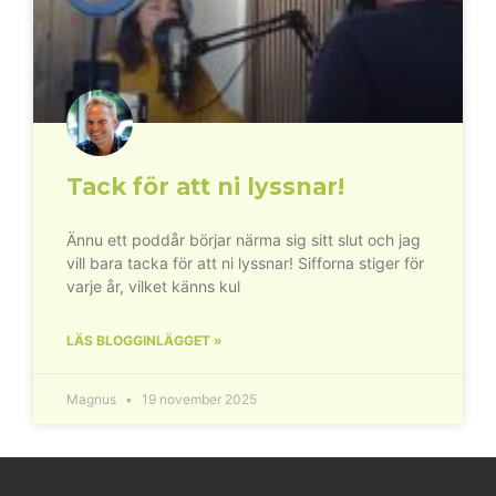
Tack för att ni lyssnar!
Ännu ett poddår börjar närma sig sitt slut och jag
vill bara tacka för att ni lyssnar! Sifforna stiger för
varje år, vilket känns kul
LÄS BLOGGINLÄGGET »
Magnus
19 november 2025