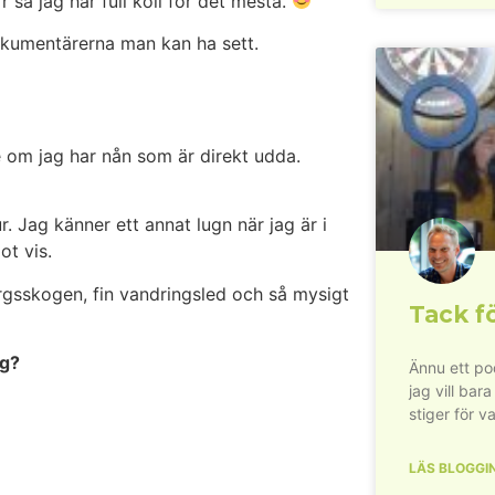
 så jag har full koll för det mesta.
okumentärerna man kan ha sett.
te om jag har nån som är direkt udda.
 Jag känner ett annat lugn när jag är i
ot vis.
gsskogen, fin vandringsled och så mysigt
Tack fö
ng?
Ännu ett pod
jag vill bara
stiger för va
LÄS BLOGGI