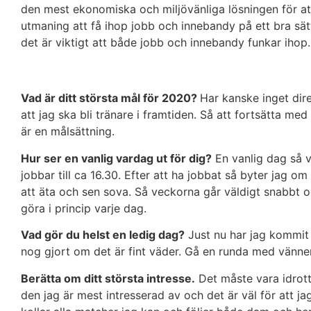
den mest ekonomiska och miljövänliga lösningen för at
utmaning att få ihop jobb och innebandy på ett bra sätt
det är viktigt att både jobb och innebandy funkar iho
Vad är ditt största mål för 2020?
Har kanske inget dir
att jag ska bli tränare i framtiden. Så att fortsätta med 
är en målsättning.
Hur ser en vanlig vardag ut för dig?
En vanlig dag så va
jobbar till ca 16.30. Efter att ha jobbat så byter jag om
att äta och sen sova. Så veckorna går väldigt snabbt
göra i princip varje dag.
Vad gör du helst en ledig dag?
Just nu har jag kommit 
nog gjort om det är fint väder. Gå en runda med vänner e
Berätta om ditt största intresse.
Det måste vara idrotte
den jag är mest intresserad av och det är väl för att jag