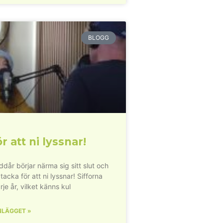
BLOGG
r att ni lyssnar!
dår börjar närma sig sitt slut och
 tacka för att ni lyssnar! Sifforna
rje år, vilket känns kul
NLÄGGET »