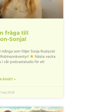
n fråga till
on-Sonja!
vi många som följer Sonja Rudqvist
 Robinsonäventyr!
Nästa vecka
s i vår podcaststudio för att
NLÄGGET »
 maj 2026