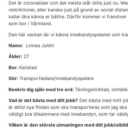
Det är coronatider och det mesta står stilla just nu. Me
restriktioner, eller kanske just på grund av social distan
kallar lära känna er bättre. Därför kommer vi framöver 
som bor i Värmland.
Den här veckan lär vi känna innebandyspelaren och tran
Namn:
Linnea Juhlin
Ålder:
27
Bor:
Karlstad
Gör:
Transportledare/innebandyspelare
Beskriv dig själv med tre ord:
Tävlingsinriktad, omtän
Vad är det bästa med ditt jobb?
Det bästa med mitt job
är alltid nya flöden som ska transporteras som jag ska 
väldigt bra tillsammans med innebandyn, som tar väldi
Vilken är den största utmaningen med ditt jobb/utbil