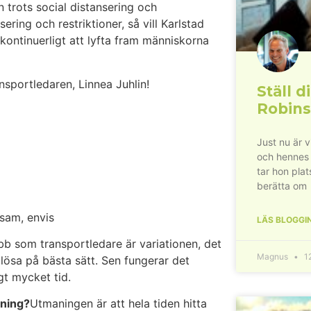
n trots social distansering och
sering och restriktioner, så vill Karlstad
kontinuerligt att lyfta fram människorna
sportledaren, Linnea Juhlin!
Ställ di
Robins
Just nu är 
och hennes
tar hon plat
berätta om
ksam, envis
LÄS BLOGGI
b som transportledare är variationen, det
Magnus
12
lösa på bästa sätt. Sen fungerar det
gt mycket tid.
dning?
Utmaningen är att hela tiden hitta