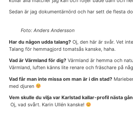
kollar alla matcher jag kan och följer både dam och herr
Sedan är jag dokumentärnörd och har sett de flesta d
Foto: Anders Andersson
Har du någon udda talang?
Oj, den här är svår. Vet in
Talang för hemmagjord tomatsås kanske, haha.
Vad är Värmland för dig?
Värmland är hemma och natur.
Värmland, luften känns lite renare och fräschare på någ
Vad får man inte missa om man är i din stad?
Marieber
med djuren
Vem skulle du vilja var Karlstad kallar-profil nästa gå
Oj, vad svårt. Karin Ullén kanske!