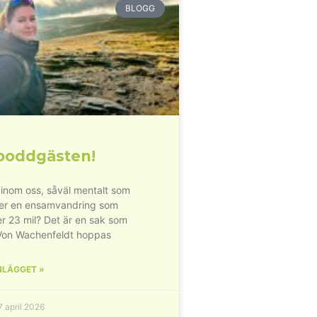
BLOGG
poddgästen!
inom oss, såväl mentalt som
der en ensamvandring som
r 23 mil? Det är en sak som
Von Wachenfeldt hoppas
NLÄGGET »
 april 2026