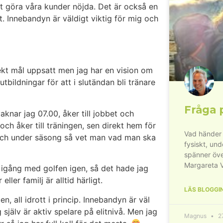
t göra våra kunder nöjda. Det är också en
. Innebandyn är väldigt viktig för mig och
p.
ekt mål uppsatt men jag har en vision om
utbildningar för att i slutändan bli tränare
Fråga 
knar jag 07.00, åker till jobbet och
 och åker till träningen, sen direkt hem för
Vad händer 
 och under säsong så vet man vad man ska
fysiskt, un
spänner öve
Margareta 
igång med golfen igen, så det hade jag
ller familj är alltid härligt.
LÄS BLOGGI
n, all idrott i princip. Innebandyn är väl
 själv är aktiv spelare på elitnivå. Men jag
Magnus
27