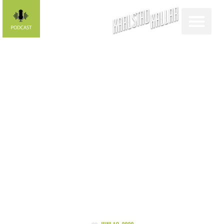
Max brinner
för barnens
rätt till
meningsfulla
raster