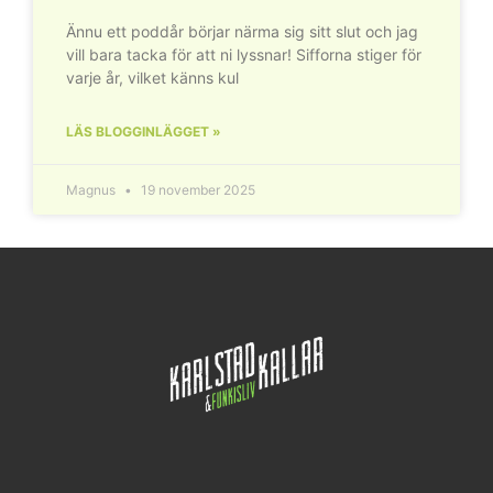
Ännu ett poddår börjar närma sig sitt slut och jag
vill bara tacka för att ni lyssnar! Sifforna stiger för
varje år, vilket känns kul
LÄS BLOGGINLÄGGET »
Magnus
19 november 2025