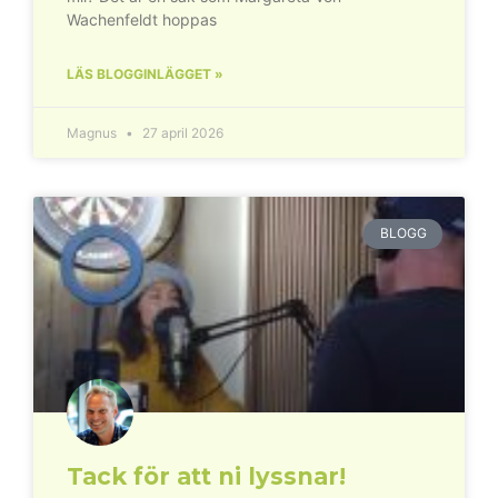
Wachenfeldt hoppas
LÄS BLOGGINLÄGGET »
Magnus
27 april 2026
BLOGG
Tack för att ni lyssnar!