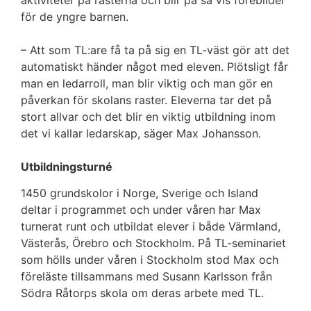
aktiviteter på rasterna och blir på så vis förebilder
för de yngre barnen.
– Att som TL:are få ta på sig en TL-väst gör att det
automatiskt händer något med eleven. Plötsligt får
man en ledarroll, man blir viktig och man gör en
påverkan för skolans raster. Eleverna tar det på
stort allvar och det blir en viktig utbildning inom
det vi kallar ledarskap, säger Max Johansson.
Utbildningsturné
1450 grundskolor i Norge, Sverige och Island
deltar i programmet och under våren har Max
turnerat runt och utbildat elever i både Värmland,
Västerås, Örebro och Stockholm. På TL-seminariet
som hölls under våren i Stockholm stod Max och
föreläste tillsammans med Susann Karlsson från
Södra Råtorps skola om deras arbete med TL.