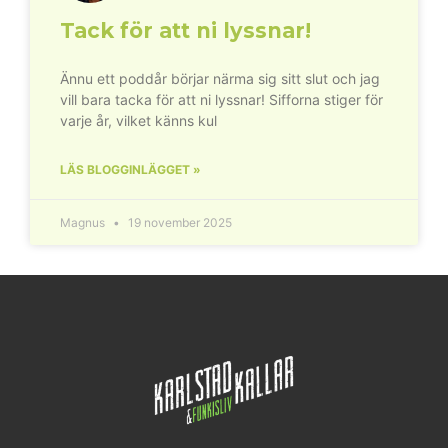
Tack för att ni lyssnar!
Ännu ett poddår börjar närma sig sitt slut och jag
vill bara tacka för att ni lyssnar! Sifforna stiger för
varje år, vilket känns kul
LÄS BLOGGINLÄGGET »
Magnus
19 november 2025