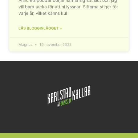
Ännu ett poddår börjar närma sig sitt slut och jag
vill bara tacka för att ni lyssnar! Sifforna stiger för
varje år, vilket känns kul
LÄS BLOGGINLÄGGET »
Magnus
19 november 2025