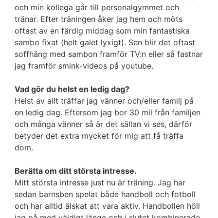
och min kollega går till personalgymmet och
tränar. Efter träningen åker jag hem och möts
oftast av en färdig middag som min fantastiska
sambo fixat (helt galet lyxigt). Sen blir det oftast
soffhäng med sambon framför TV:n eller så fastnar
jag framför smink-videos på youtube.
Vad gör du helst en ledig dag?
Helst av allt träffar jag vänner och/eller familj på
en ledig dag. Eftersom jag bor 30 mil från familjen
och många vänner så är det sällan vi ses, därför
betyder det extra mycket för mig att få träffa
dom.
Berätta om ditt största intresse.
Mitt största intresse just nu är träning. Jag har
sedan barnsben spelat både handboll och fotboll
och har alltid älskat att vara aktiv. Handbollen höll
jag på med väldigt länge och i slutet kombinerade