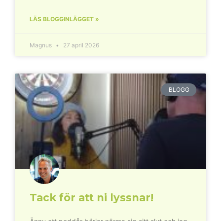
LÄS BLOGGINLÄGGET »
Magnus
27 april 2026
BLOGG
Tack för att ni lyssnar!