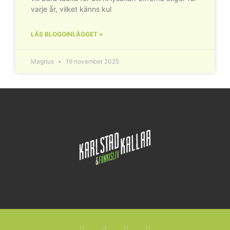
varje år, vilket känns kul
LÄS BLOGGINLÄGGET »
Magnus
19 november 2025