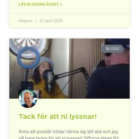
LÄS BLOGGINLÄGGET »
Magnus
27 april 2026
BLOGG
Tack för att ni lyssnar!
Ännu ett poddår börjar närma sig sitt slut och jag
vill bara tacka för att ni lyssnar! Sifforna stiger för