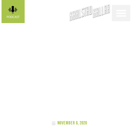
FUNKISLIV
Krönika: En
lögn är en
lögn
november 6, 2020