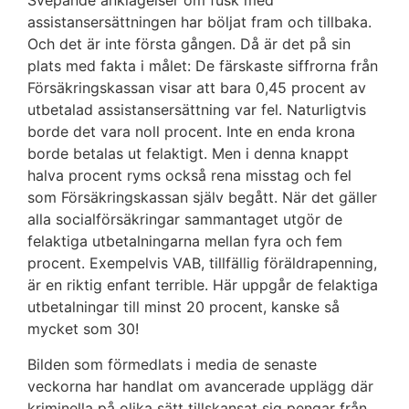
Svepande anklagelser om fusk med
assistansersättningen har böljat fram och tillbaka.
Och det är inte första gången. Då är det på sin
plats med fakta i målet: De färskaste siffrorna från
Försäkringskassan visar att bara 0,45 procent av
utbetalad assistansersättning var fel. Naturligtvis
borde det vara noll procent. Inte en enda krona
borde betalas ut felaktigt. Men i denna knappt
halva procent ryms också rena misstag och fel
som Försäkringskassan själv begått. När det gäller
alla socialförsäkringar sammantaget utgör de
felaktiga utbetalningarna mellan fyra och fem
procent. Exempelvis VAB, tillfällig föräldrapenning,
är en riktig enfant terrible. Här uppgår de felaktiga
utbetalningar till minst 20 procent, kanske så
mycket som 30!
Bilden som förmedlats i media de senaste
veckorna har handlat om avancerade upplägg där
kriminella på olika sätt tillskansat sig pengar från