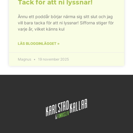
Tack för att ni lyssnar!
Ännu ett poddår börjar närma sig sitt slut och jag
vill bara tacka för att ni lyssnar! Sifforna stiger för
varje år, vilket känns kul
LÄS BLOGGINLÄGGET »
Magnus
19 november 2025