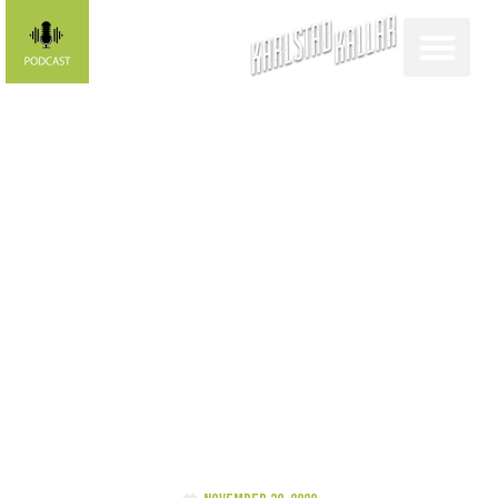
FUNKISLIV
Kalender som
hjälper
människor med
språkstörningar