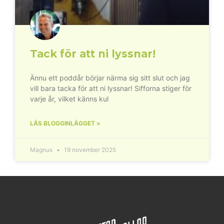
Tack för att ni lyssnar!
Ännu ett poddår börjar närma sig sitt slut och jag
vill bara tacka för att ni lyssnar! Sifforna stiger för
varje år, vilket känns kul
LÄS BLOGGINLÄGGET »
Magnus
19 november 2025