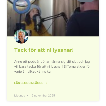
Tack för att ni lyssnar!
Ännu ett poddår börjar närma sig sitt slut och jag
vill bara tacka för att ni lyssnar! Sifforna stiger för
varje år, vilket känns kul
LÄS BLOGGINLÄGGET »
Magnus
19 november 2025