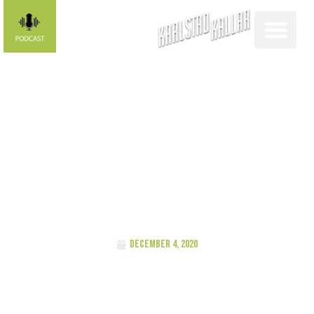
FUNKISLIV Rösta
på Årets
Eldsjäl
december 4, 2020