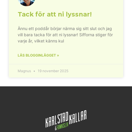
Tack för att ni lyssnar!
Ännu ett poddår börjar närma sig sitt slut och jag
vill bara tacka för att ni lyssnar! Sifforna stiger för
varje år, vilket känns kul
LÄS BLOGGINLÄGGET »
Magnus
19 november 2025