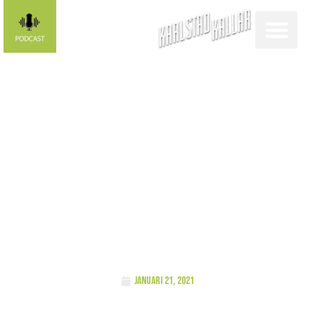
Landslagsdebut
väntar för
Amanda
Berggren
januari 21, 2021