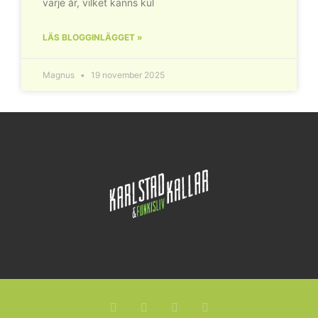
varje år, vilket känns kul
LÄS BLOGGINLÄGGET »
Magnus
19 november 2025