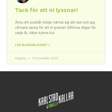
Tack för att ni lyssnar!
Ännu ett poddår börjar närma sig sitt slut och jag
vill bara tacka för att ni lyssnar! Sifforna stiger för
varje år, vilket känns kul
LÄS BLOGGINLÄGGET »
Magnus
19 november 2025