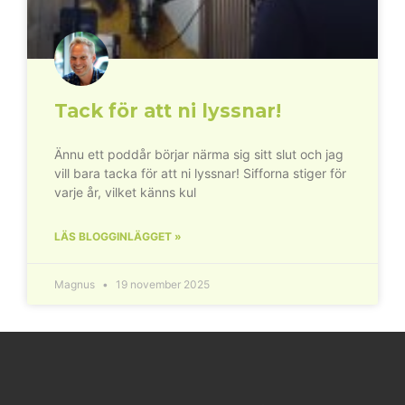
Tack för att ni lyssnar!
Ännu ett poddår börjar närma sig sitt slut och jag
vill bara tacka för att ni lyssnar! Sifforna stiger för
varje år, vilket känns kul
LÄS BLOGGINLÄGGET »
Magnus
19 november 2025