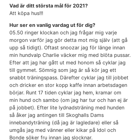
Vad är ditt största mål för 2021?
Att köpa hus!!!
Hur ser en vanlig vardag ut för dig?
05.50 ringer klockan och jag frågar mig varje
morgon varför jag gör detta mot mig själv (att gå
upp så tidigt). Oftast snoozar jag för länge innan
min hundvalp Charlie väcker mig med blöta pussar.
Efter att jag har gått ut med honom så cyklar jag
till gymmet. Sömnig som jag är så kör jag ett
snabbt träningspass. Därefter cyklar jag till jobbet
och dricker en stor kopp kaffe innan arbetsdagen
börjar. Runt 17 tiden cyklar jag hem, kramar om
min hund och sambo (om jag har tur och han ej är
på jobbet). Efter lite lydnadsträning med hunden
så åker jag antingen till Skoghalls Dams
innebandyträning (då jag är lagledare) eller så
umgås jag med vänner eller kikar på Idol och
Bonde söker fru innan jag slocknar.