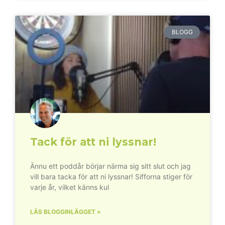
BLOGG
Tack för att ni lyssnar!
Ännu ett poddår börjar närma sig sitt slut och jag
vill bara tacka för att ni lyssnar! Sifforna stiger för
varje år, vilket känns kul
LÄS BLOGGINLÄGGET »