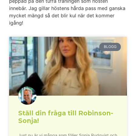
peppad på den tuffa träningen som hösten
innebär. Jag gillar höstens hårda pass med ganska
mycket mängd så det blir kul när det kommer
igång!
BLOGG
Ställ din fråga till Robinson-
Sonja!
Just nu är vi många som följer Sonja Rudqvist och