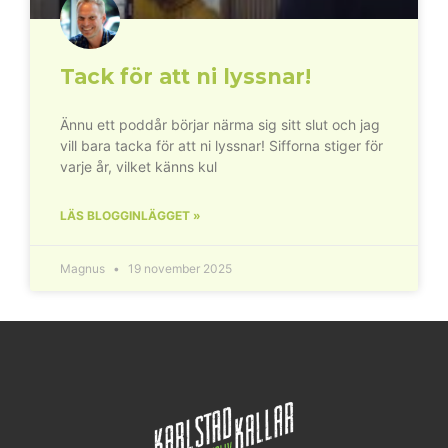
Tack för att ni lyssnar!
Ännu ett poddår börjar närma sig sitt slut och jag
vill bara tacka för att ni lyssnar! Sifforna stiger för
varje år, vilket känns kul
LÄS BLOGGINLÄGGET »
Magnus
19 november 2025