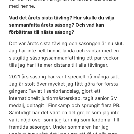
med henne.
Vad det årets sista tävling? Hur skulle du vilja
sammanfatta årets säsong? Och vad kan
förbättras till nästa säsong?
Det var årets sista tävling och säsongen är nu slut.
Jag har inte helt hunnit landa och väntar med en
slutgiltig säsongssammanfattning ett par veckor
tills jag har lite mer distans till alla tävlingar.
2021 års säsong har varit speciell på många sätt.
Jag är stolt över mycket jag fått göra för första
gången: Tävlat i seniorlandslag, gjort ett
internationellt juniormästerskap, tagit senior SM
medalj, deltagit i Finnkamp och sprungit flera PB.
Samtidigt har det varit en del grejer som jag inte
varit nöjd över som jag tar mig som lärdomar till
framtida säsonger. Under sommaren har jag
upplevt hur svårt det kan vara att få ut allt man