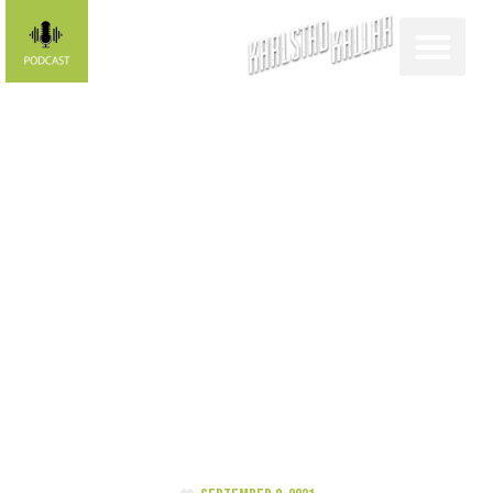
Lova Perman
om
Finnkampsdebuten:
”Häftigt att få
uppleva”