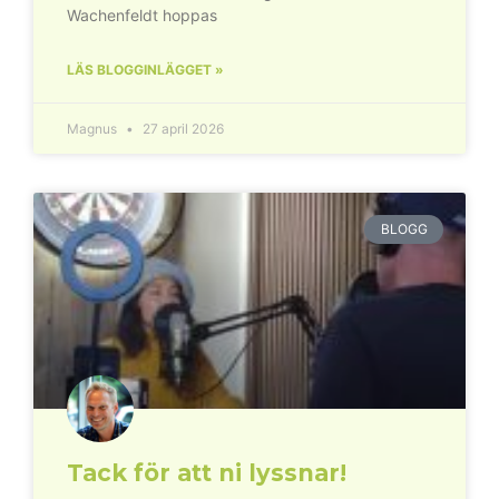
Wachenfeldt hoppas
LÄS BLOGGINLÄGGET »
Magnus
27 april 2026
BLOGG
Tack för att ni lyssnar!