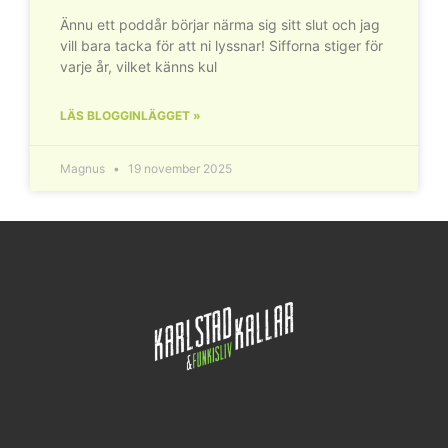
Ännu ett poddår börjar närma sig sitt slut och jag
vill bara tacka för att ni lyssnar! Sifforna stiger för
varje år, vilket känns kul
LÄS BLOGGINLÄGGET »
Magnus
19 november 2025