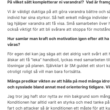
På vilket sätt kompletterar ni varandra!? Vad är fra
Vi är väldigt duktiga på att göra varandra bättre och s
individ har sina styrkor. Så helt enkelt många individe
lag hjälper varandra att få visa. Små samarbeten över h
också viktigt för att bli svårare att stoppa för motstå
Hur samlar man kraft och motivation igen efter att ha 
våras?
För egen del kan jag säga att det aldrig varit svårt att h
älskar att få ”leka” handboll, lyckas med samarbeten 
lösningar på planen. Självklart är SM guldet ett stort 
otroligt roligt så vill man bara fortsätta.
Många predikar vikten av att hålla på med många idrot
och sysslade bland annat med orientering tidigare. Vi
Jag tror jag haft stor nytta av min bakgrund som mångsy
Konditionen har alltid varit en styrka och med tanke p
fart och attacker så är konditionen ett måste för att 