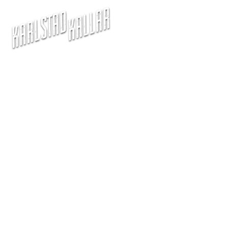
ra Bjärrenholt om flygand
säsongen