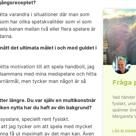
mgångsreceptet?
ätta varandra i situationer där man som
r som har olika spetskvalitéer som vi som
ela banan mellan två eller flera spelare är
ndarna.
nått det ultimata målet i och med guldet i
itta motivation till att spela handboll, jag
tillsammans med mina medspelare och hitta
karriärmål, men tycker man något är så
Fråga 
Vad händer 
ter längre. Du var själv en multikonstnär
fysiskt, un
lken nytta har du haft av din bakgrund?
spänner öve
Margareta 
sslare, speciellt rent fysiskt.
å att jag tycker om att spela med mycket
LÄS BLOGGI
kunna få ut maximalt av det man kan. Även