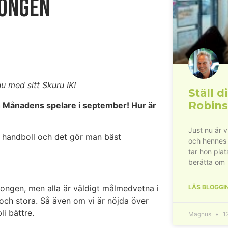
songen
nu med sitt Skuru IK!
Ställ di
Robins
ch Månadens spelare i september! Hur är
Just nu är 
ra handboll och det gör man bäst
och hennes
tar hon plat
berätta om
LÄS BLOGGI
äsongen, men alla är väldigt målmedvetna i
 och stora. Så även om vi är nöjda över
li bättre.
Magnus
12