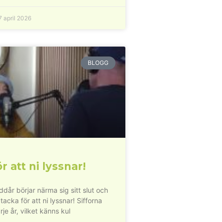
 april 2026
BLOGG
r att ni lyssnar!
dår börjar närma sig sitt slut och
 tacka för att ni lyssnar! Sifforna
rje år, vilket känns kul