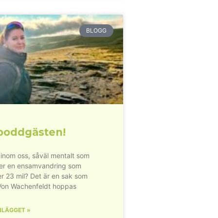
BLOGG
poddgästen!
inom oss, såväl mentalt som
der en ensamvandring som
r 23 mil? Det är en sak som
Von Wachenfeldt hoppas
NLÄGGET »