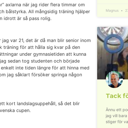
ar” axlarna när jag rider flera timmar om
Magnus
27
bålstyrka. All mångsidig träning hjälper
n idrott är så pass rolig.
 jag var 21, det är då man blir senior inom
 träning för att hålla sig kvar på den
sättningar under gymnasietiden att kunna
r jag sedan tog studenten och började
nkelt inte tiden längre för att hinna med
om jag såklart försöker springa någon
Tack fö
ett kort landslagsuppehåll, så det blir
Ännu ett pod
i Svenska cupen.
jag vill bara
stiger för va