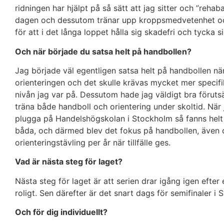
ridningen har hjälpt på så sätt att jag sitter och ”rehab
dagen och dessutom tränar upp kroppsmedvetenhet och 
för att i det långa loppet hålla sig skadefri och tycka si
Och när började du satsa helt på handbollen?
Jag började väl egentligen satsa helt på handbollen när
orienteringen och det skulle krävas mycket mer specifik
nivån jag var på. Dessutom hade jag väldigt bra förut
träna både handboll och orientering under skoltid. Nä
plugga på Handelshögskolan i Stockholm så fanns helt e
båda, och därmed blev det fokus på handbollen, även 
orienteringstävling per år när tillfälle ges.
Vad är nästa steg för laget?
Nästa steg för laget är att serien drar igång igen efter 
roligt. Sen därefter är det snart dags för semifinaler 
Och för dig individuellt?