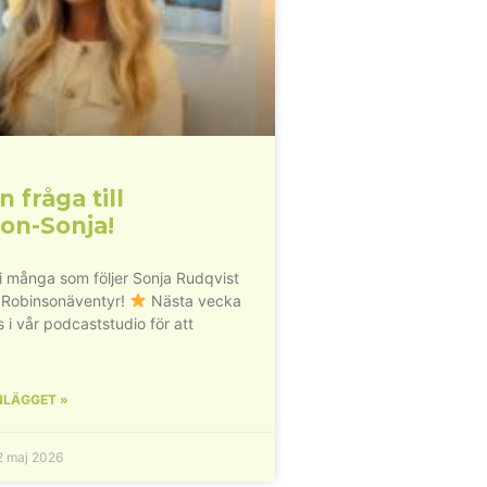
n fråga till
on-Sonja!
vi många som följer Sonja Rudqvist
 Robinsonäventyr!
Nästa vecka
s i vår podcaststudio för att
NLÄGGET »
 maj 2026