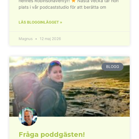
hennes Robinsonäventyr!
Nästa vecka tar hon
plats i vår podcaststudio för att berätta om
LÄS BLOGGINLÄGGET »
Magnus
12 maj 2026
BLOGG
Fråga poddgästen!