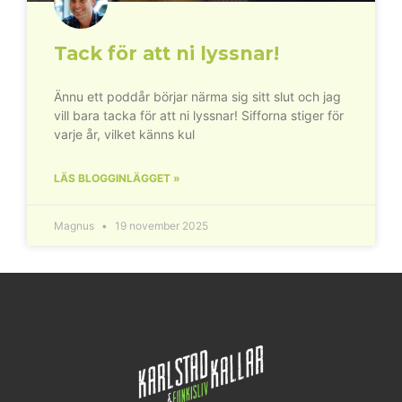
Tack för att ni lyssnar!
Ännu ett poddår börjar närma sig sitt slut och jag
vill bara tacka för att ni lyssnar! Sifforna stiger för
varje år, vilket känns kul
LÄS BLOGGINLÄGGET »
Magnus
19 november 2025