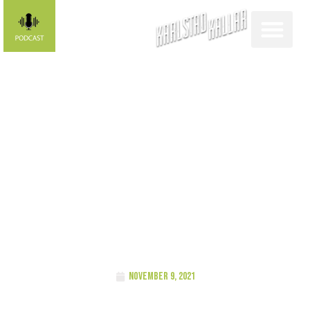
Karlstad
kallar-
profilen:
Emelie Åkesson
november 9, 2021