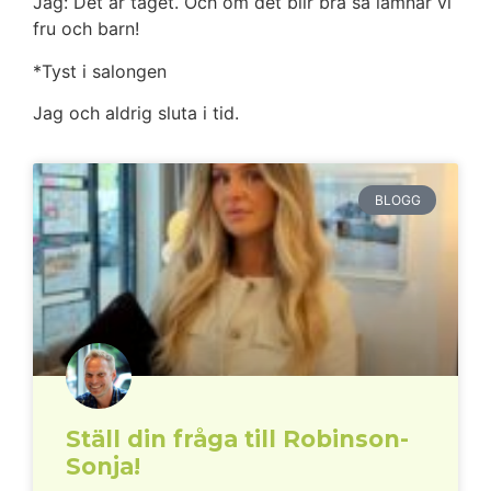
Jag: Det är taget. Och om det blir bra så lämnar vi
fru och barn!
*Tyst i salongen
Jag och aldrig sluta i tid.
BLOGG
Ställ din fråga till Robinson-
Sonja!