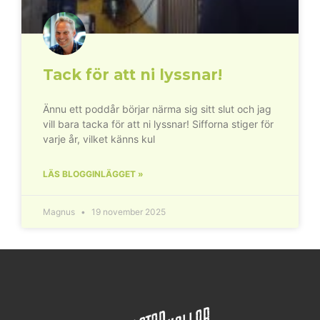
Tack för att ni lyssnar!
Ännu ett poddår börjar närma sig sitt slut och jag
vill bara tacka för att ni lyssnar! Sifforna stiger för
varje år, vilket känns kul
LÄS BLOGGINLÄGGET »
Magnus
19 november 2025