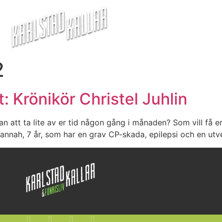
2
: Krönikör Christel Juhlin
n att ta lite av er tid någon gång i månaden? Som vill få e
vannah, 7 år, som har en grav CP-skada, epilepsi och en utv