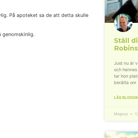
lig. På apoteket sa de att detta skulle
å genomskinlig.
Ställ di
Robins
Just nu är 
och hennes
tar hon plat
berätta om
LÄS BLOGGI
Magnus
12