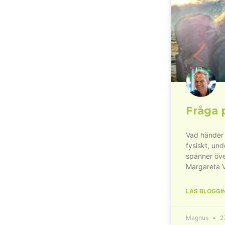
Fråga 
Vad händer 
fysiskt, un
spänner öve
Margareta 
LÄS BLOGGI
Magnus
27