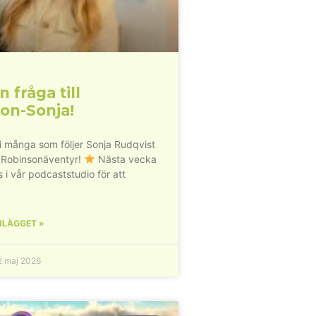
n fråga till
on-Sonja!
vi många som följer Sonja Rudqvist
 Robinsonäventyr!
Nästa vecka
s i vår podcaststudio för att
NLÄGGET »
 maj 2026