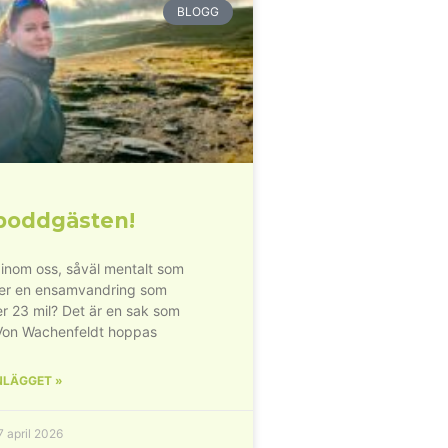
BLOGG
poddgästen!
inom oss, såväl mentalt som
der en ensamvandring som
r 23 mil? Det är en sak som
Von Wachenfeldt hoppas
NLÄGGET »
 april 2026