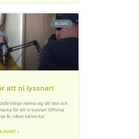
BLOGG
r att ni lyssnar!
dår börjar närma sig sitt slut och
 tacka för att ni lyssnar! Sifforna
rje år, vilket känns kul
NLÄGGET »