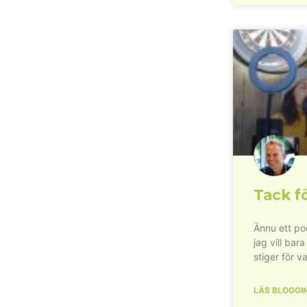
Tack fö
Ännu ett pod
jag vill bara
stiger för va
LÄS BLOGGI