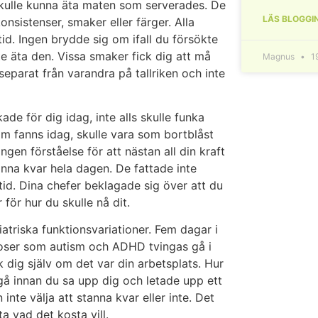
skulle kunna äta maten som serverades. De
LÄS BLOGGI
nsistenser, smaker eller färger. Alla
. Ingen brydde sig om ifall du försökte
te äta den. Vissa smaker fick dig att må
Magnus
1
separat från varandra på tallriken och inte
ade för dig idag, inte alls skulle funka
om fanns idag, skulle vara som bortblåst
en förståelse för att nästan all din kraft
 stanna kvar hela dagen. De fattade inte
tid. Dina chefer beklagade sig över att du
ör hur du skulle nå dit.
triska funktionsvariationer. Fem dagar i
noser som autism och ADHD tvingas gå i
nk dig själv om det var din arbetsplats. Hur
 gå innan du sa upp dig och letade upp ett
inte välja att stanna kvar eller inte. Det
ta vad det kosta vill.