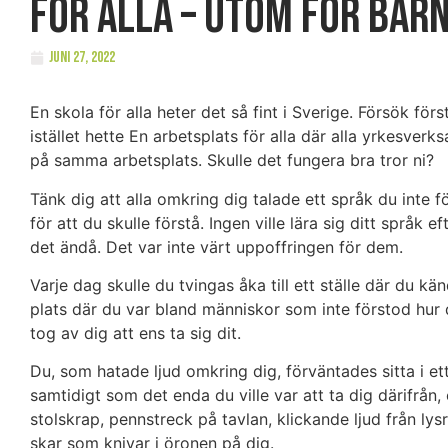
för alla – utom för bar
juni 27, 2022
En skola för alla heter det så fint i Sverige. Försök för
istället hette En arbetsplats för alla där alla yrkesv
på samma arbetsplats. Skulle det fungera bra tror ni?
Tänk dig att alla omkring dig talade ett språk du inte
för att du skulle förstå. Ingen ville lära sig ditt språ
det ändå. Det var inte värt uppoffringen för dem.
Varje dag skulle du tvingas åka till ett ställe där du kä
plats där du var bland människor som inte förstod hur 
tog av dig att ens ta sig dit.
Du, som hatade ljud omkring dig, förväntades sitta i et
samtidigt som det enda du ville var att ta dig därifrån, 
stolskrap, pennstreck på tavlan, klickande ljud från lysrö
skar som knivar i öronen på dig.