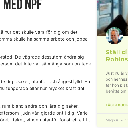
n med NPF
stå hur det skulle vara för dig om det
erksamma skulle ha samma arbete och jobba
Ställ di
 förstod. De vägrade dessutom ändra sig
Robins
k eftersom det inte var så många som pratade
Just nu är 
och hennes
nde dig osäker, utanför och ångestfylld. En
tar hon plat
du fungerade eller hur mycket kraft det
berätta om
LÄS BLOGGI
t rum bland andra och lära dig saker,
eftersom ljudnivån gjorde ont i dig. Varje
ret i taket, vinden utanför fönstret, a l l t
Magnus
12