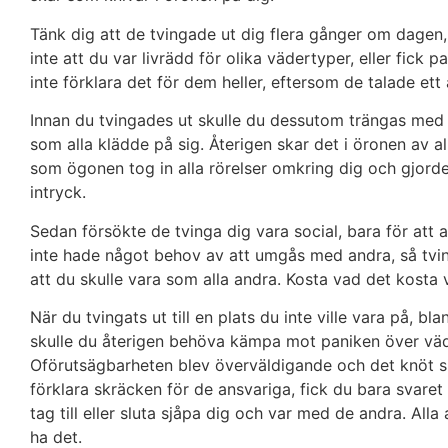
Tänk dig att de tvingade ut dig flera gånger om dagen, 
inte att du var livrädd för olika vädertyper, eller fick
inte förklara det för dem heller, eftersom de talade ett
Innan du tvingades ut skulle du dessutom trängas med d
som alla klädde på sig. Återigen skar det i öronen av all
som ögonen tog in alla rörelser omkring dig och gjorde
intryck.
Sedan försökte de tvinga dig vara social, bara för att 
inte hade något behov av att umgås med andra, så tvin
att du skulle vara som alla andra. Kosta vad det kosta vil
När du tvingats ut till en plats du inte ville vara på, bl
skulle du återigen behöva kämpa mot paniken över vädre
Oförutsägbarheten blev överväldigande och det knöt si
förklara skräcken för de ansvariga, fick du bara svaret a
tag till eller sluta sjåpa dig och var med de andra. Alla
ha det.