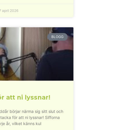
 april 2026
BLOGG
r att ni lyssnar!
dår börjar närma sig sitt slut och
 tacka för att ni lyssnar! Sifforna
rje år, vilket känns kul