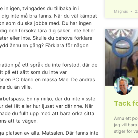
 in igen, tvingades du tillbaka in i
Magnus
27
 dig inte må bra fanns. När du väl kämpat
son som du ska jobba med. Du har ingen
 och försöka lära dig saker. Inte heller
ter eller inte. Skulle du behöva förklara
skydd ännu en gång? Förklara för någon
ation på ett språk du inte förstod, där de
lt på ett sätt som du inte var
var en PC bland en massa Mac. De andras
na du än ville.
rbetspass. En ny miljö, där du inte visste
Tack fö
 det lät eller hur ljuset var därinne. När
hade du fullt upp med att bara orka sitta
Ännu ett pod
ns att ta vägen.
jag vill bara
stiger för va
ga platsen av alla. Matsalen. Där fanns inte