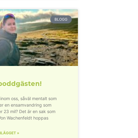
BLOGG
poddgästen!
inom oss, såväl mentalt som
der en ensamvandring som
r 23 mil? Det är en sak som
Von Wachenfeldt hoppas
NLÄGGET »