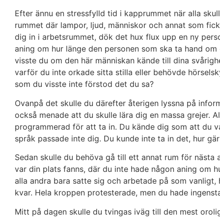
Efter ännu en stressfylld tid i kapprummet när alla skulle
rummet där lampor, ljud, människor och annat som fick
dig in i arbetsrummet, dök det hux flux upp en ny per
aning om hur länge den personen som ska ta hand om dig
visste du om den här människan kände till dina svårighe
varför du inte orkade sitta stilla eller behövde hörsel
som du visste inte förstod det du sa?
Ovanpå det skulle du därefter återigen lyssna på inform
också menade att du skulle lära dig en massa grejer. Al
programmerad för att ta in. Du kände dig som att du 
språk passade inte dig. Du kunde inte ta in det, hur gär
Sedan skulle du behöva gå till ett annat rum för nästa a
var din plats fanns, där du inte hade någon aning om hur
alla andra bara satte sig och arbetade på som vanligt, 
kvar. Hela kroppen protesterade, men du hade ingensta
Mitt på dagen skulle du tvingas iväg till den mest oroli