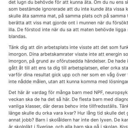
det lugn du behövde för att kunna äta. Om du nu ens 
som bestämde ignorerade att du inte kunde äta vissa ko
skulle äta samma mat, på samma plats och på samma tid
berätta att viss mat gjorde ont i munnen när du försök
illa. De förstod inte när du sa att maten behövde ligga 
blandas.
Tänk dig att din arbetsplats inte visste att det som funk
imorgon. Dina arbetskamrater visste inte att energin s
imorgon, på grund av oförutsedda händelser. De hade ing
gått åt till att ens ta dig till arbetsplatsen, eller orka
varför dina resultat gick upp och ner som en våg över 
inte nådde målen, utan att kunna komma med lösningar f
Det här är vardag för många barn med NPF, neuropsykia
veckan ska de ha det så här. De flesta barn med diag
vanliga klasser, där deras behov inte tillfredsställs. Tä
länge skulle du orka vara kvar? Hur lång tid skulle det
annat jobb? Barn i skolåldern har inte den lyxen. De kan 
är skolplikt i Sverige, och alla barn ska gå i skolan. Kos