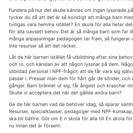
Fundera på hur det skulle kännas om ingen lyssnade på
tycker du då att det är så konstigt att många barn med N
tvingas vara hemma istället? En skola för alla heter det 
för alla oavsett behov. Det är så många barn som far il
många anpassningar pedagogen tar fram, så fungerar det
inte resurser så att det räcker.
Låt de här barnen istället få utbildning efter sina beho
och ro, och känslan av att någon lyssnar på dem. Någo
utbildad personal i NPF-frågor, att de får vara sig själv
passar i. Pressar man dem för hårt går de sönder, och 
gånger. Barn bränner ut sig, får ångest och kraschar i
Skulle vi acceptera det när det gällde andra barn?
Ge de här barnen vad de behöver idag, så sparar samhä
Resurser, specialklasser, pedagoger med NPF-kunskap, 
ska bli bättre. Gör om E n skola för alla till En skola fö
nu innan det är försent.