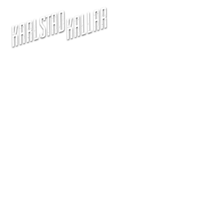
tta Lundh: En skola för al
barn med NPF