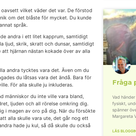
oavsett vilket väder det var. De förstod
 panik om det blåste för mycket. Du kunde
 annat språk.
e andra i ett litet kapprum, samtidigt
a ljud, skrik, skratt och dunsar, samtidigt
 att hjärnan nästan kokade över av alla
alla andra tycktes vara det. Även om du
gades du låtsas vara det ändå. Bara för
Fråga 
le. För alla skulle ju inkluderas.
and människor du inte ville vara bland,
Vad händer 
t, ljuden och all rörelse omkring dig.
fysiskt, un
spänner öve
g i magen av oro på dig. När du försökte
Margareta 
tt alla skulle vara ute, det går nog ett
 andra hade ju kul, så då skulle du också
LÄS BLOGGI