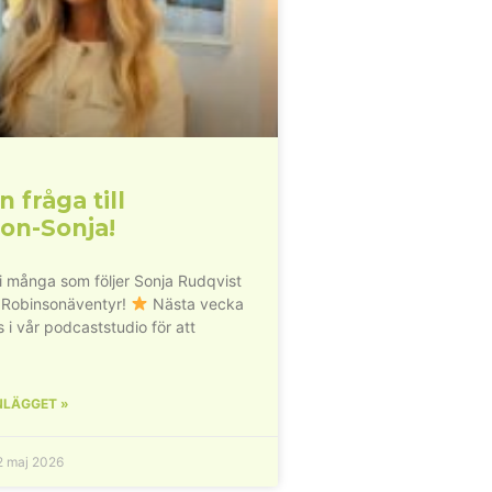
n fråga till
on-Sonja!
vi många som följer Sonja Rudqvist
 Robinsonäventyr!
Nästa vecka
s i vår podcaststudio för att
NLÄGGET »
 maj 2026