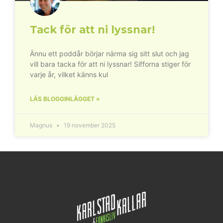
Tack för att ni lyssnar!
Ännu ett poddår börjar närma sig sitt slut och jag
vill bara tacka för att ni lyssnar! Sifforna stiger för
varje år, vilket känns kul
LÄS BLOGGINLÄGGET »
Magnus
19 november 2025