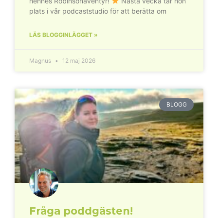
hennes Robinsonäventyr!
Nästa vecka tar hon
plats i vår podcaststudio för att berätta om
LÄS BLOGGINLÄGGET »
Magnus
12 maj 2026
BLOGG
Fråga poddgästen!