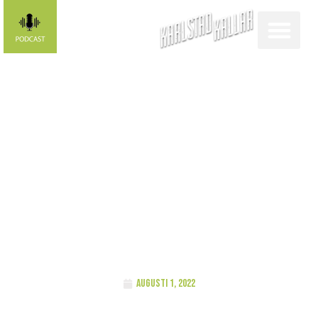
Hallå där,
Samuel Nord,
bartender på
Barón
augusti 1, 2022