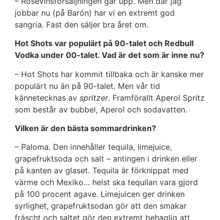
– Rosévinsförsäljningen går upp. Men där jag
jobbar nu (på Barón) har vi en extremt god
sangria. Fast den säljer bra året om.
Hot Shots var populärt på 90-talet och Redbull
Vodka under 00-talet. Vad är det som är inne nu?
– Hot Shots har kommit tillbaka och är kanske mer
populärt nu än på 90-talet. Men vår tid
kännetecknas av
spritzer
. Framförallt Aperol Spritz
som består av bubbel, Aperol och sodavatten.
Vilken är den bästa sommardrinken?
– Paloma. Den innehåller tequila, limejuice,
grapefruktsoda och salt – antingen i drinken eller
på kanten av glaset. Tequila är förknippat med
värme och Mexiko… helst ska tequilan vara gjord
på 100 procent agave. Limejuicen ger drinken
syrlighet, grapefruktsodan gör att den smakar
fräscht och saltet gör den extremt behaglig att