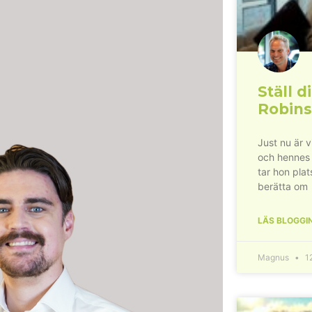
Ställ di
Robins
Just nu är 
och hennes
tar hon plat
berätta om
LÄS BLOGGI
Magnus
12