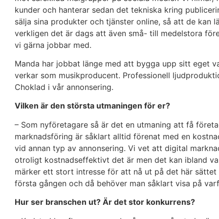
kunder och hanterar sedan det tekniska kring publicerin
sälja sina produkter och tjänster online, så att de kan l
verkligen det är dags att även små- till medelstora fö
vi gärna jobbar med.
Manda har jobbat länge med att bygga upp sitt eget v
verkar som musikproducent. Professionell ljudproduktio
Choklad i vår annonsering.
Vilken är den största utmaningen för er?
– Som nyföretagare så är det en utmaning att få föret
marknadsföring är såklart alltid förenat med en kostna
vid annan typ av annonsering. Vi vet att digital markna
otroligt kostnadseffektivt det är men det kan ibland va
märker ett stort intresse för att nå ut på det här sätt
första gången och då behöver man såklart visa på varf
Hur ser branschen ut? Är det stor konkurrens?