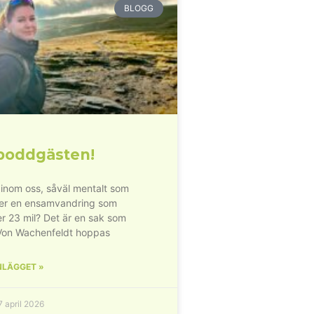
BLOGG
poddgästen!
inom oss, såväl mentalt som
der en ensamvandring som
r 23 mil? Det är en sak som
Von Wachenfeldt hoppas
NLÄGGET »
 april 2026