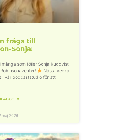
n fråga till
on-Sonja!
vi många som följer Sonja Rudqvist
 Robinsonäventyr!
Nästa vecka
s i vår podcaststudio för att
NLÄGGET »
 maj 2026