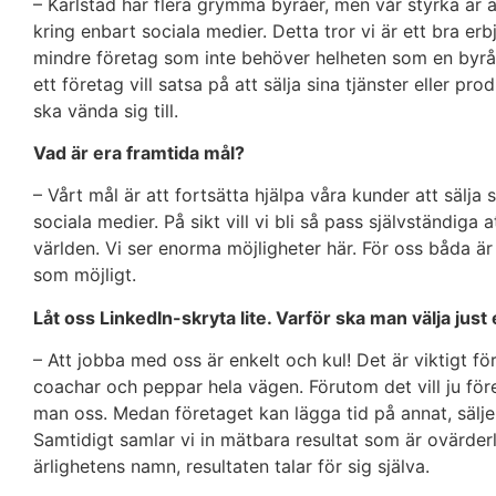
– Karlstad har flera grymma byråer, men vår styrka är a
kring enbart sociala medier. Detta tror vi är ett bra er
mindre företag som inte behöver helheten som en byrå 
ett företag vill satsa på att sälja sina tjänster eller p
ska vända sig till.
Vad är era framtida mål?
– Vårt mål är att fortsätta hjälpa våra kunder att sälja 
sociala medier. På sikt vill vi bli så pass självständiga 
världen. Vi ser enorma möjligheter här. För oss båda är 
som möjligt.
Låt oss LinkedIn-skryta lite. Varför ska man välja just 
– Att jobba med oss är enkelt och kul! Det är viktigt fö
coachar och peppar hela vägen. Förutom det vill ju föret
man oss. Medan företaget kan lägga tid på annat, sälje
Samtidigt samlar vi in mätbara resultat som är ovärderl
ärlighetens namn, resultaten talar för sig själva.