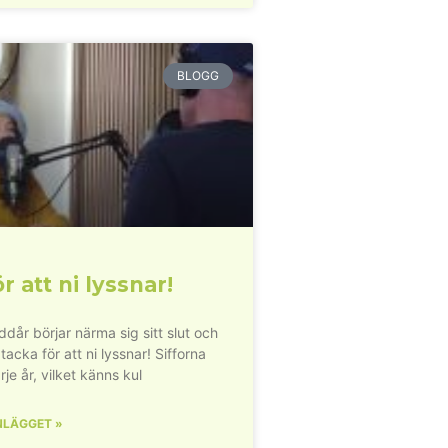
BLOGG
r att ni lyssnar!
dår börjar närma sig sitt slut och
 tacka för att ni lyssnar! Sifforna
rje år, vilket känns kul
NLÄGGET »