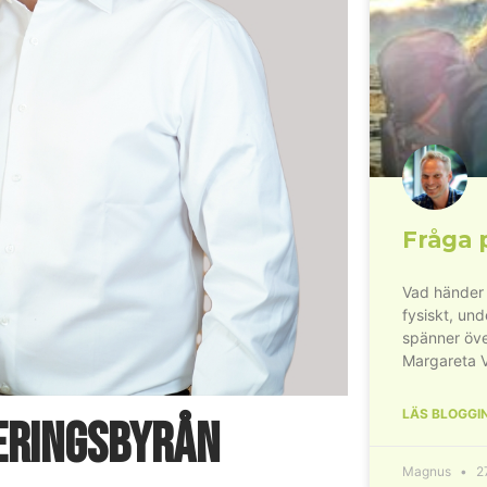
Fråga 
Vad händer 
fysiskt, un
spänner öve
Margareta 
LÄS BLOGGI
seringsbyrån
Magnus
27