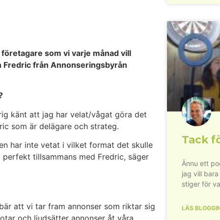
företagare som vi varje månad vill
ch Fredric från Annonseringsbyrån
?
rig känt att jag har velat/vågat göra det
edric som är delägare och strateg.
Tack fö
n har inte vetat i vilket format det skulle
t perfekt tillsammans med Fredric, säger
Ännu ett pod
jag vill bara
stiger för va
bär att vi tar fram annonser som riktar sig
LÄS BLOGGI
fotar och ljudsätter annonser åt våra