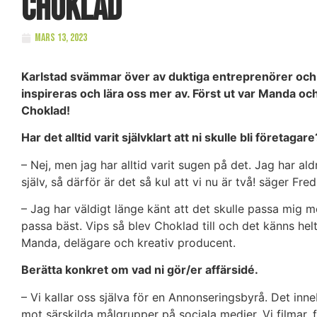
Choklad
mars 13, 2023
Karlstad svämmar över av duktiga entreprenörer och 
inspireras och lära oss mer av. Först ut var Manda o
Choklad!
Har det alltid varit självklart att ni skulle bli företagare
– Nej, men jag har alltid varit sugen på det. Jag har ald
själv, så därför är det så kul att vi nu är två! säger Fr
– Jag har väldigt länge känt att det skulle passa mig me
passa bäst. Vips så blev Choklad till och det känns hel
Manda, delägare och kreativ producent.
Berätta konkret om vad ni gör/er affärsidé.
– Vi kallar oss själva för en Annonseringsbyrå. Det inne
mot särskilda målgrupper på sociala medier. Vi filmar, 