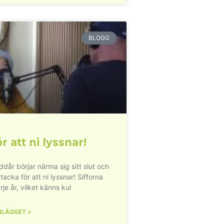
BLOGG
r att ni lyssnar!
dår börjar närma sig sitt slut och
 tacka för att ni lyssnar! Sifforna
rje år, vilket känns kul
NLÄGGET »