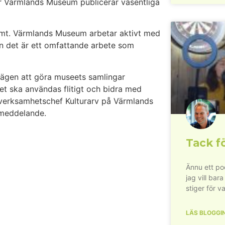
där Värmlands Museum publicerar väsentliga
ormt. Värmlands Museum arbetar aktivt med
n det är ett omfattande arbete som
 vägen att göra museets samlingar
let ska användas flitigt och bidra med
verksamhetschef Kulturarv på Värmlands
smeddelande.
Tack fö
Ännu ett pod
jag vill bara
stiger för va
LÄS BLOGGI