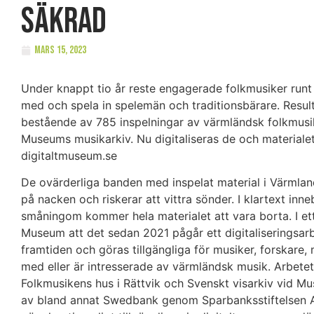
säkrad
mars 15, 2023
Under knappt tio år reste engagerade folkmusiker runt i
med och spela in spelemän och traditionsbärare. Result
bestående av 785 inspelningar av värmländsk folkmusi
Museums musikarkiv. Nu digitaliseras de och materialet fi
digitaltmuseum.se
De ovärderliga banden med inspelat material i Värmlan
på nacken och riskerar att vittra sönder. I klartext inn
småningom kommer hela materialet att vara borta. I e
Museum att det sedan 2021 pågår ett digitaliseringsarb
framtiden och göras tillgängliga för musiker, forskar
med eller är intresserade av värmländsk musik. Arbet
Folkmusikens hus i Rättvik och Svenskt visarkiv vid Mu
av bland annat Swedbank genom Sparbanksstiftelsen Alfa