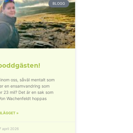
BLOGG
poddgästen!
inom oss, såväl mentalt som
der en ensamvandring som
r 23 mil? Det är en sak som
Von Wachenfeldt hoppas
NLÄGGET »
 april 2026