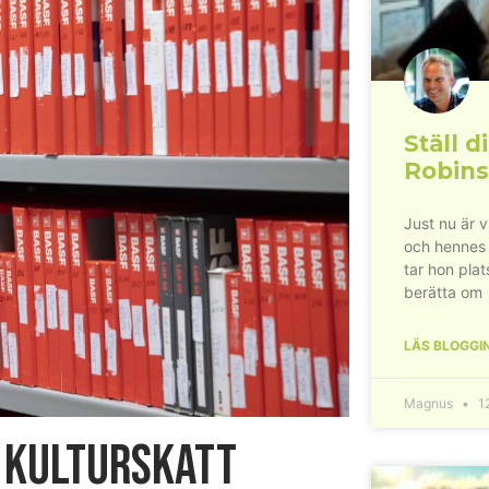
Ställ di
Robins
Just nu är 
och hennes
tar hon plat
berätta om
LÄS BLOGGI
Magnus
12
 kulturskatt