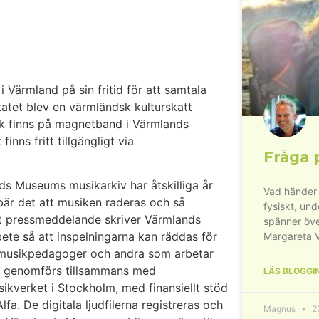
 Värmland på sin fritid för att samtala
atet blev en värmländsk kulturskatt
k finns på magnetband i Värmlands
nns fritt tillgängligt via
Fråga 
ds Museums musikarkiv har åtskilliga år
Vad händer 
ebär det att musiken raderas och så
fysiskt, un
tt pressmeddelande skriver Värmlands
spänner öve
ete så att inspelningarna kan räddas för
Margareta 
e, musikpedagoger och andra som arbetar
et genomförs tillsammans med
LÄS BLOGGI
sikverket i Stockholm, med finansiellt stöd
. De digitala ljudfilerna registreras och
Magnus
27