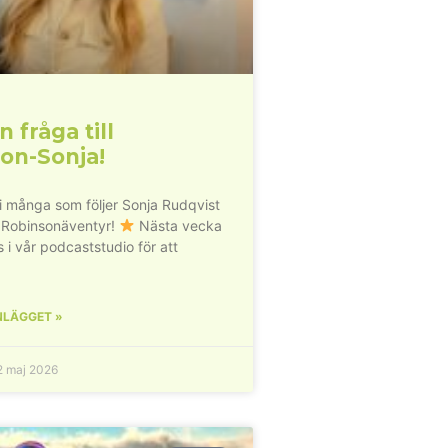
n fråga till
on-Sonja!
vi många som följer Sonja Rudqvist
 Robinsonäventyr!
Nästa vecka
s i vår podcaststudio för att
NLÄGGET »
 maj 2026