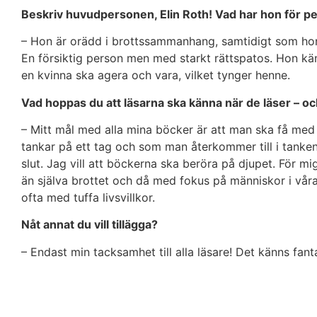
Beskriv huvudpersonen, Elin Roth! Vad har hon för p
– Hon är orädd i brottssammanhang, samtidigt som hon 
En försiktig person men med starkt rättspatos. Hon känn
en kvinna ska agera och vara, vilket tynger henne.
Vad hoppas du att läsarna ska känna när de läser – oc
– Mitt mål med alla mina böcker är att man ska få med
tankar på ett tag och som man återkommer till i tanke
slut. Jag vill att böckerna ska beröra på djupet. För m
än själva brottet och då med fokus på människor i vår
ofta med tuffa livsvillkor.
Nåt annat du vill tillägga?
– Endast min tacksamhet till alla läsare! Det känns fantas