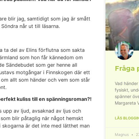
 blir jag, samtidigt som jag är smått
Söndra når ut till läsarna.
a ta del av Elins förflutna som sakta
 Värmland som hon får kännedom om
de Sändebudet som ger henne all
Fråga 
Gustavs motgångar i Finnskogen där ett
n om allt som händer och vem som står
Vad händer 
nt.
fysiskt, un
spänner öve
erfekt kuliss till en spänningsroman?!
Margareta 
s upp av ljud, avsaknad av ljus och
som blir påtaglig när något hemskt
LÄS BLOGGI
i skogarna är det inte med lätthet man
Magnus
27