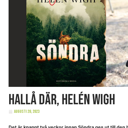
Hallå där, Helén Wigh
augusti 28, 2023
Det är knappt två veckor innan Söndra ges ut till den 