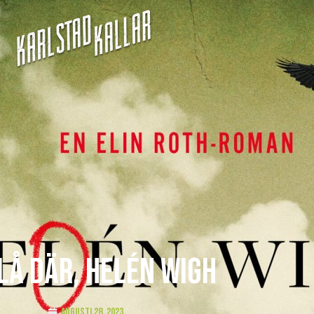
lå där, Helén Wigh
augusti 28, 2023