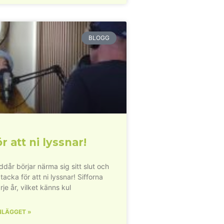
BLOGG
r att ni lyssnar!
dår börjar närma sig sitt slut och
 tacka för att ni lyssnar! Sifforna
rje år, vilket känns kul
NLÄGGET »