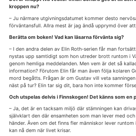
kroppen nu?
– Ju närmare utgivningsdatumet kommer desto nervösare
förväntansfull. Allra mest är jag ändå upprymd över att 
Berätta om boken! Vad kan läsarna förvänta sig?
– I den andra delen av Elin Roth-serien får man fortsätt
nystas upp samtidigt som hon utreder brott runtom i
genom hemliga meddelanden. Men vem är det så kalla
information? Förutom Elin får man även följa kolaren 
mord begåtts. Frågan är om Gustav vill veta sanninge
näst på tur? Elin tar sig dit, bara hon inte kommer förse
Och utspelas delvis i Finnskogen! Det känns som en p
– Ja, det är en tacksam miljö där stämningen kan driva
självklart den där ensamheten som man lever med och 
händer. Även om det finns fler människor lever runtom 
kan nå dem när livet krisar.