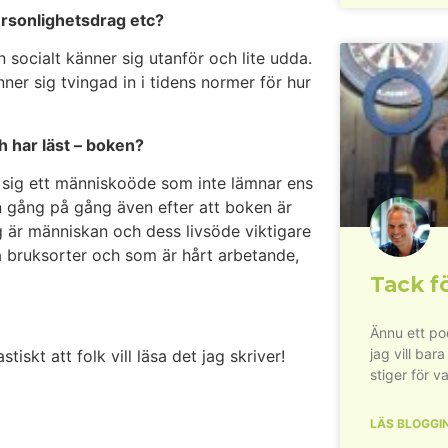
ersonlighetsdrag etc?
socialt känner sig utanför och lite udda.
er sig tvingad in i tidens normer för hur
h har läst – boken?
 sig ett människoöde som inte lämnar ens
n gång på gång även efter att boken är
ig är människan och dess livsöde viktigare
a bruksorter och som är hårt arbetande,
Tack fö
Ännu ett pod
jag vill bara
tiskt att folk vill läsa det jag skriver!
stiger för va
LÄS BLOGGI