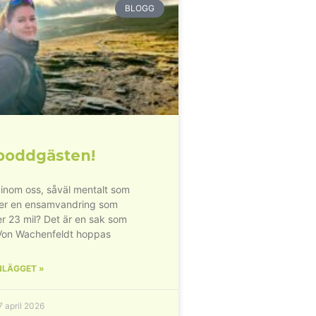
BLOGG
poddgästen!
inom oss, såväl mentalt som
der en ensamvandring som
r 23 mil? Det är en sak som
Von Wachenfeldt hoppas
NLÄGGET »
 april 2026