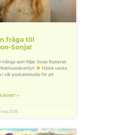
n fråga till
on-Sonja!
vi många som följer Sonja Rudqvist
 Robinsonäventyr!
Nästa vecka
s i vår podcaststudio för att
NLÄGGET »
 maj 2026