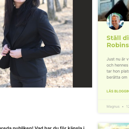
Ställ di
Robins
Just nu är 
och hennes
tar hon plat
berätta om
LÄS BLOGGI
Magnus
12
breda publiken! Vad har du för känsla i