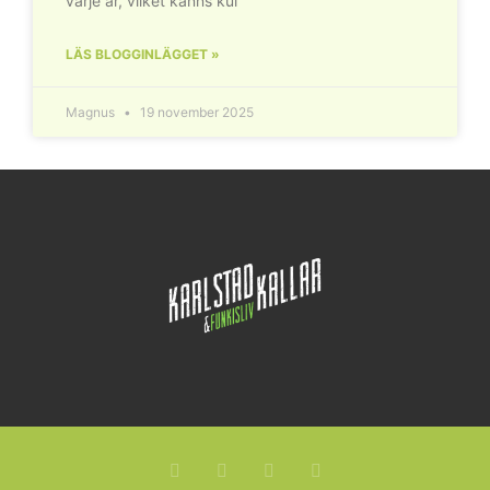
varje år, vilket känns kul
LÄS BLOGGINLÄGGET »
Magnus
19 november 2025