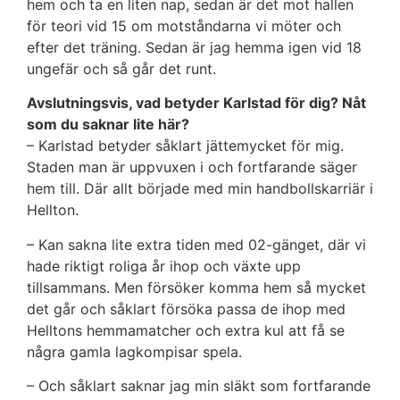
hem och ta en liten nap, sedan är det mot hallen
för teori vid 15 om motståndarna vi möter och
efter det träning. Sedan är jag hemma igen vid 18
ungefär och så går det runt.
Avslutningsvis, vad betyder Karlstad för dig? Nåt
som du saknar lite här?
– Karlstad betyder såklart jättemycket för mig.
Staden man är uppvuxen i och fortfarande säger
hem till. Där allt började med min handbollskarriär i
Hellton.
– Kan sakna lite extra tiden med 02-gänget, där vi
hade riktigt roliga år ihop och växte upp
tillsammans. Men försöker komma hem så mycket
det går och såklart försöka passa de ihop med
Helltons hemmamatcher och extra kul att få se
några gamla lagkompisar spela.
– Och såklart saknar jag min släkt som fortfarande