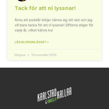
Tack för att ni lyssnar!
Ännu ett poddår börjar närma sig sitt slut och jag
vill bara tacka för att ni lyssnar! Sifforna stiger för
varje år, vilket känns kul
LÄS BLOGGINLÄGGET »
Magnus
19 november 2025