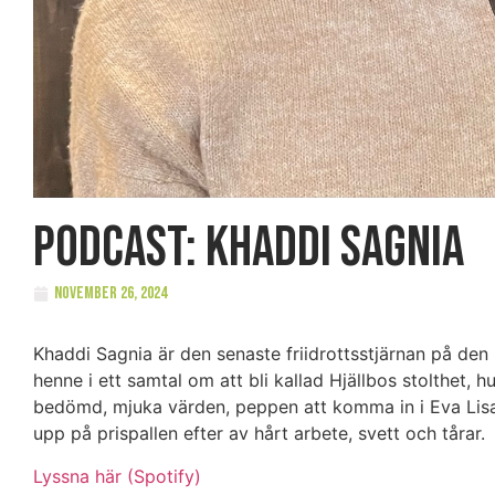
PODCAST: Khaddi Sagnia
november 26, 2024
Khaddi Sagnia är den senaste friidrottsstjärnan på den
henne i ett samtal om att bli kallad Hjällbos stolthet, 
bedömd, mjuka värden, peppen att komma in i Eva Lisa 
upp på prispallen efter av hårt arbete, svett och tårar.
Lyssna här (Spotify)