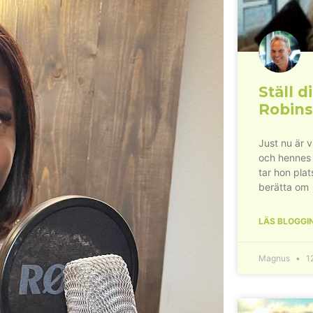
Ställ di
Robins
Just nu är 
och hennes
tar hon plat
berätta om
LÄS BLOGGI
Magnus
12