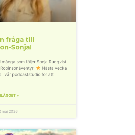
n fråga till
on-Sonja!
vi många som följer Sonja Rudqvist
 Robinsonäventyr!
Nästa vecka
s i vår podcaststudio för att
NLÄGGET »
 maj 2026