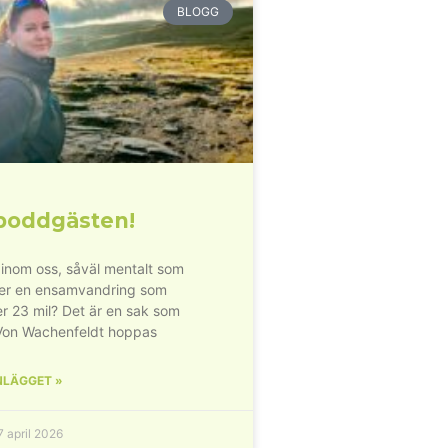
BLOGG
poddgästen!
inom oss, såväl mentalt som
der en ensamvandring som
r 23 mil? Det är en sak som
Von Wachenfeldt hoppas
NLÄGGET »
 april 2026