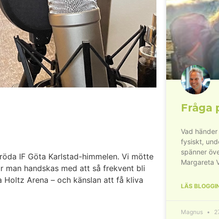
Fråga 
Vad händer 
fysiskt, un
spänner öve
 röda IF Göta Karlstad-himmelen. Vi mötte
Margareta 
hur man handskas med att så frekvent bli
Holtz Arena – och känslan att få kliva
LÄS BLOGGI
Magnus
27