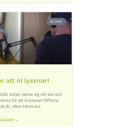
BLOGG
r att ni lyssnar!
dår börjar närma sig sitt slut och
 tacka för att ni lyssnar! Sifforna
rje år, vilket känns kul
NLÄGGET »