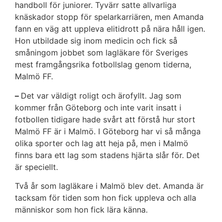
handboll för juniorer. Tyvärr satte allvarliga
knäskador stopp för spelarkarriären, men Amanda
fann en väg att uppleva elitidrott på nära håll igen.
Hon utbildade sig inom medicin och fick så
småningom jobbet som lagläkare för Sveriges
mest framgångsrika fotbollslag genom tiderna,
Malmö FF.
–
Det var väldigt roligt och ärofyllt. Jag som
kommer från Göteborg och inte varit insatt i
fotbollen tidigare hade svårt att förstå hur stort
Malmö FF är i Malmö. I Göteborg har vi så många
olika sporter och lag att heja på, men i Malmö
finns bara ett lag som stadens hjärta slår för. Det
är speciellt.
Två år som lagläkare i Malmö blev det. Amanda är
tacksam för tiden som hon fick uppleva och alla
människor som hon fick lära känna.