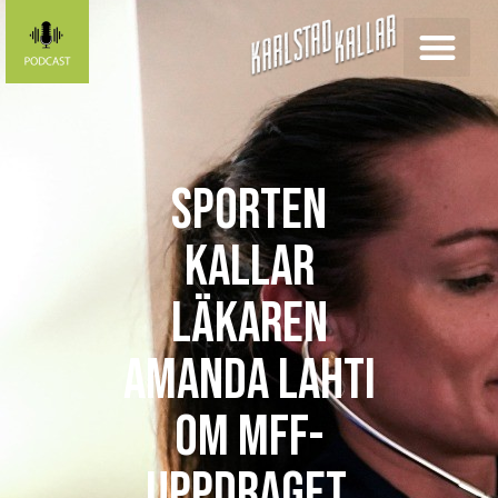
SPORTEN
KALLAR
Läkaren
Amanda Lahti
om MFF-
uppdraget,