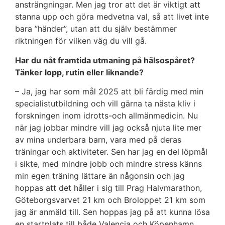
ansträngningar. Men jag tror att det är viktigt att
stanna upp och göra medvetna val, så att livet inte
bara ”händer”, utan att du själv bestämmer
riktningen för vilken väg du vill gå.
Har du nåt framtida utmaning på hälsospåret?
Tänker lopp, rutin eller liknande?
– Ja, jag har som mål 2025 att bli färdig med min
specialistutbildning och vill gärna ta nästa kliv i
forskningen inom idrotts-och allmänmedicin. Nu
när jag jobbar mindre vill jag också njuta lite mer
av mina underbara barn, vara med på deras
träningar och aktiviteter. Sen har jag en del löpmål
i sikte, med mindre jobb och mindre stress känns
min egen träning lättare än någonsin och jag
hoppas att det håller i sig till Prag Halvmarathon,
Göteborgsvarvet 21 km och Broloppet 21 km som
jag är anmäld till. Sen hoppas jag på att kunna lösa
en startplats till både Valencia och Köpenhamn