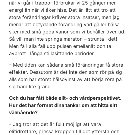
när vi går i trappor förbrukar vi 25 gånger mer
energi än när vi åker hiss. Det är lätt att tro att
stora förändringar kräver stora insatser, men jag
menar att betydande förändring vad gäller hälsa
sker med små goda vanor som vi behåller över tid.
Så vill man inte springa maraton – strunta i det!
Men få i alla fall upp pulsen emellanåt och ta
avbrott i långa stillasittande perioder.
– Med tiden kan sådana små förändringar få stora
effekter. Dessutom är det inte den som rör på sig
alls som har störst hälsovinst av att börja röra på
sig bara lite grand.
Och du har fått både elit- och vårdperspektivet.
Hur det har format dina tankar om att hitta sitt
välmående?
– Jag tror att det är fullt möjligt att vara
elitidrottare, pressa kroppen till det yttersta och