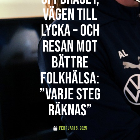
vägen till
lycka – och
resan mot
bättre
folkhälsa:
”Varje steg
räknas”
februari 5, 2025