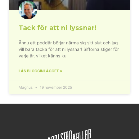
Tack för att ni lyssnar!
Ännu ett poddår börjar närma sig sitt slut och jag
vill bara tacka för att ni lyssnar! Sifforna stiger för
varje år, vilket känns kul
LÄS BLOGGINLÄGGET »
Magnus
19 november 2025