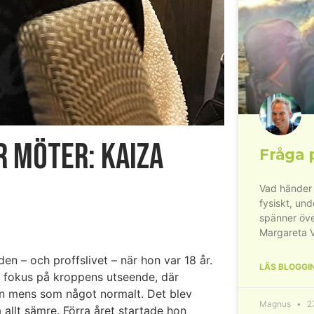
 möter: Kaiza
Fråga 
Vad händer 
fysiskt, un
spänner öve
Margareta 
den – och proffslivet – när hon var 18 år.
LÄS BLOGGI
t fokus på kroppens utseende, där
en mens som något normalt. Det blev
Magnus
27
allt sämre. Förra året startade hon