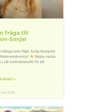
n fråga till
on-Sonja!
vi många som följer Sonja Rudqvist
 Robinsonäventyr!
Nästa vecka
s i vår podcaststudio för att
NLÄGGET »
 maj 2026