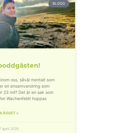
BLOGG
poddgästen!
inom oss, såväl mentalt som
der en ensamvandring som
r 23 mil? Det är en sak som
Von Wachenfeldt hoppas
NLÄGGET »
 april 2026