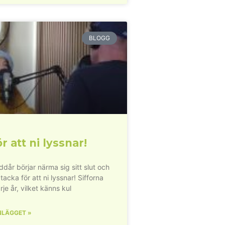
BLOGG
r att ni lyssnar!
dår börjar närma sig sitt slut och
 tacka för att ni lyssnar! Sifforna
rje år, vilket känns kul
NLÄGGET »