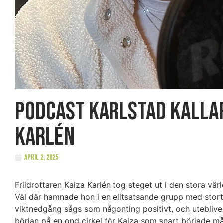
PODCAST Karlstad Kallar
Karlén
april 2, 2025
Friidrottaren Kaiza Karlén tog steget ut i den stora värl
Väl där hamnade hon i en elitsatsande grupp med stor
viktnedgång sågs som någonting positivt, och utebliv
början på en ond cirkel för Kaiza som snart började må 