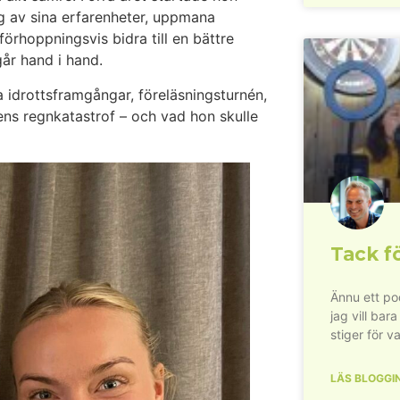
ig av sina erfarenheter, uppmana
 förhoppningsvis bidra till en bättre
år hand i hand.
a idrottsframgångar, föreläsningsturnén,
ns regnkatastrof – och vad hon skulle
Tack fö
Ännu ett pod
jag vill bara
stiger för va
LÄS BLOGGI