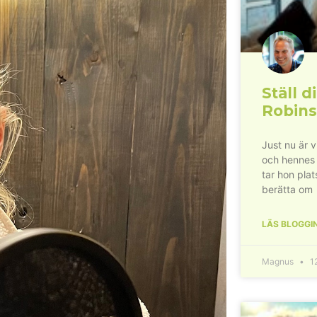
Ställ di
Robins
Just nu är 
och hennes
tar hon plat
berätta om
LÄS BLOGGI
Magnus
12