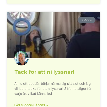
BLOGG
Tack för att ni lyssnar!
Ännu ett poddår börjar närma sig sitt slut och jag
vill bara tacka för att ni lyssnar! Sifforna stiger för
varje år, vilket känns kul
LÄS BLOGGINLÄGGET »