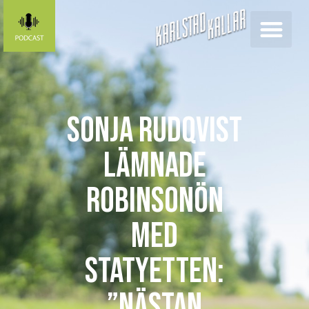
Sonja Rudqvist
lämnade
Robinsonön
med
statyetten:
”Nästan