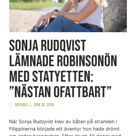
Sonja Rudqvist
lämnade Robinsonön
med statyetten:
”Nästan ofattbart”
Magnus
juni 30, 2026
När Sonja Rudqvist klev av båten på stranden i
Filippinerna började ett äventyr hon hade drömt
om sedan barndomen. Efter drygt 40 dagar med