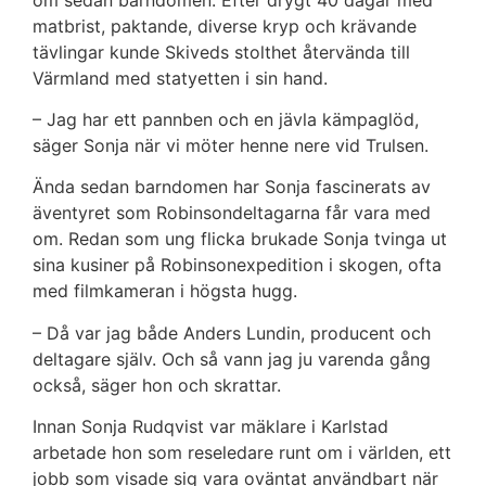
matbrist, paktande, diverse kryp och krävande
tävlingar kunde Skiveds stolthet återvända till
Värmland med statyetten i sin hand.
– Jag har ett pannben och en jävla kämpaglöd,
säger Sonja när vi möter henne nere vid Trulsen.
Ända sedan barndomen har Sonja fascinerats av
äventyret som Robinsondeltagarna får vara med
om. Redan som ung flicka brukade Sonja tvinga ut
sina kusiner på Robinsonexpedition i skogen, ofta
med filmkameran i högsta hugg.
– Då var jag både Anders Lundin, producent och
deltagare själv. Och så vann jag ju varenda gång
också, säger hon och skrattar.
Innan Sonja Rudqvist var mäklare i Karlstad
arbetade hon som reseledare runt om i världen, ett
jobb som visade sig vara oväntat användbart när