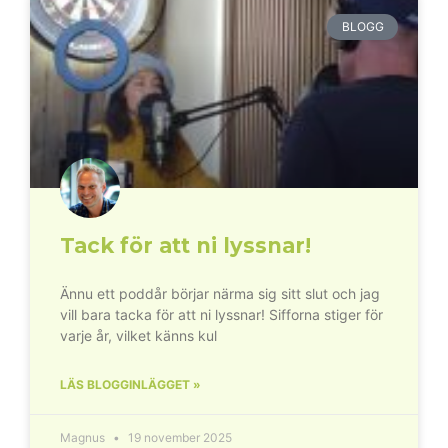
BLOGG
Tack för att ni lyssnar!
Ännu ett poddår börjar närma sig sitt slut och jag
vill bara tacka för att ni lyssnar! Sifforna stiger för
varje år, vilket känns kul
LÄS BLOGGINLÄGGET »
Magnus
19 november 2025