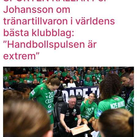
Johansson om
tränartillvaron i världens
bästa klubblag:
”Handbollspulsen är
extrem”