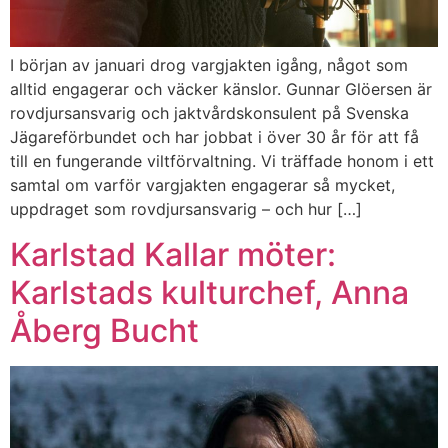
I början av januari drog vargjakten igång, något som
alltid engagerar och väcker känslor. Gunnar Glöersen är
rovdjursansvarig och jaktvårdskonsulent på Svenska
Jägareförbundet och har jobbat i över 30 år för att få
till en fungerande viltförvaltning. Vi träffade honom i ett
samtal om varför vargjakten engagerar så mycket,
uppdraget som rovdjursansvarig – och hur […]
Karlstad Kallar möter:
Karlstads kulturchef, Anna
Åberg Bucht