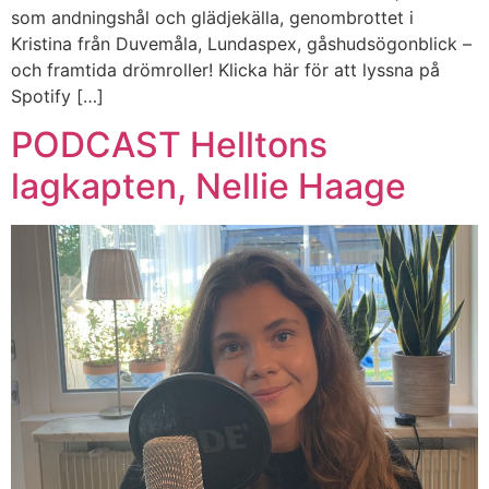
som andningshål och glädjekälla, genombrottet i
Kristina från Duvemåla, Lundaspex, gåshudsögonblick –
och framtida drömroller! Klicka här för att lyssna på
Spotify […]
PODCAST Helltons
lagkapten, Nellie Haage