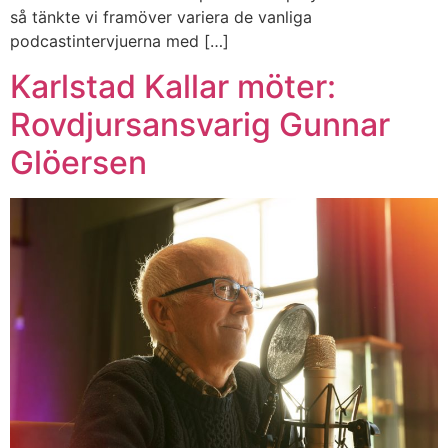
så tänkte vi framöver variera de vanliga
podcastintervjuerna med […]
Karlstad Kallar möter:
Rovdjursansvarig Gunnar
Glöersen